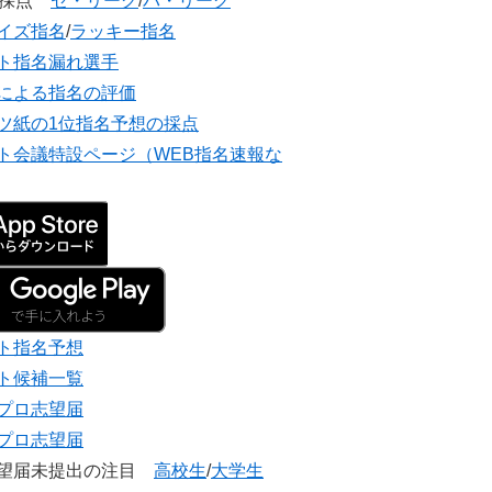
団採点
セ・リーグ
/
パ・リーグ
イズ指名
/
ラッキー指名
ト指名漏れ選手
による指名の評価
ツ紙の1位指名予想の採点
ト会議特設ページ（WEB指名速報な
ト指名予想
ト候補一覧
プロ志望届
プロ志望届
志望届未提出の注目
高校生
/
大学生