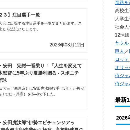
進路を
高校
２３】注目選手一覧
大学
大会に出場する注目選手を一覧でまとめます。ス
社会
出たら追記いたします。
12球団
ヤクル
2023年08月12日
巨人
／
ロッテ
・安田 完封一番乗り！「人生を変えて
オリッ
監督に5年ぶり夏勝利贈る - スポニチ
侍ジャ
 野球
侍ジャ
、日大三（西東京）は安田虎汰郎投手（3年）が被安
乗りで社（兵庫）を3―0で下した。
最新
202
・安田虎汰郎“伊勢エビチェンジアッ
吉永健太朗先輩から極意 - 高校野球夏の