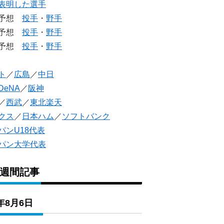
表明した選手
生予想
投手
・
野手
生予想
投手
・
野手
人予想
投手
・
野手
ト
／
広島
／
中日
DeNA
／
阪神
／
西武
／
東北楽天
クス
／
日本ハム
／
ソフトバンク
パンU18代表
パン大学代表
1週間記事
6年8月6日