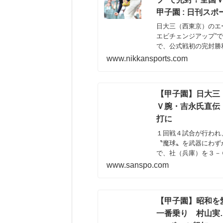
甲子園 : 日刊スポ
日大三（西東京）のエ
エビチェンジアップ”で
で、公式戦初の完封勝
ニッカンスポーツ・コム（n
www.nikkansports.com
【甲子園】日大三
Ｖ腕・吉永氏直伝
打に
１回戦４試合が行われ
〝魔球〟を武器にわず
で、社（兵庫）を３－
www.sanspo.com
【甲子園】昭和を
一番乗り 村山実