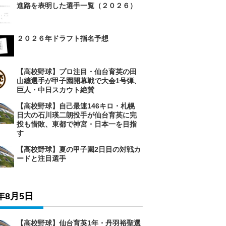
進路を表明した選手一覧（２０２６）
２０２６年ドラフト指名予想
【高校野球】プロ注目・仙台育英の田
山纏選手が甲子園開幕戦で大会1号弾、
巨人・中日スカウト絶賛
【高校野球】自己最速146キロ・札幌
日大の石川瑛二朗投手が仙台育英に完
投も惜敗、東都で神宮・日本一を目指
す
【高校野球】夏の甲子園2日目の対戦カ
ードと注目選手
6年8月5日
【高校野球】仙台育英1年・丹羽裕聖選