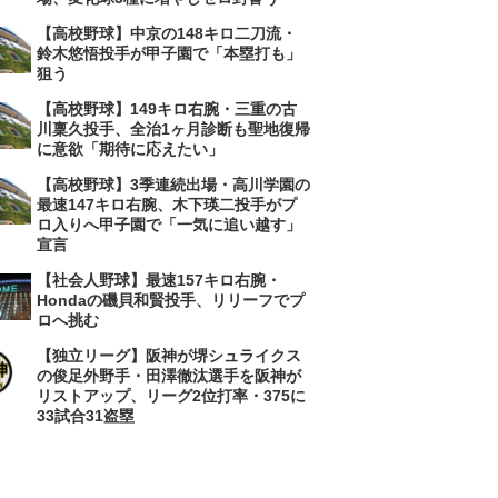
【高校野球】中京の148キロ二刀流・
鈴木悠悟投手が甲子園で「本塁打も」
狙う
【高校野球】149キロ右腕・三重の古
川稟久投手、全治1ヶ月診断も聖地復帰
に意欲「期待に応えたい」
【高校野球】3季連続出場・高川学園の
最速147キロ右腕、木下瑛二投手がプ
ロ入りへ甲子園で「一気に追い越す」
宣言
【社会人野球】最速157キロ右腕・
Hondaの磯貝和賢投手、リリーフでプ
ロへ挑む
【独立リーグ】阪神が堺シュライクス
の俊足外野手・田澤徹汰選手を阪神が
リストアップ、リーグ2位打率・375に
33試合31盗塁