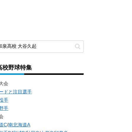
高校野球特集
大会
ードと注目選手
投手
野手
会
道C
/
南北海道A