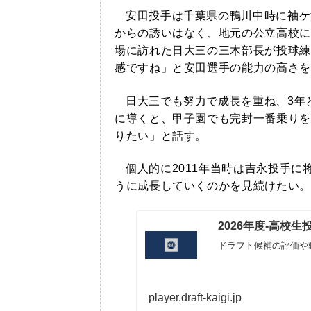
安田投手は千葉県の鴨川中時に袖ケ
からの誘いはなく、地元の公立高校に
場に訪れた日大三の三木部長が投球練
感ですね」と安田選手の能力の高さを
日大三でも努力で成長を重ね、3年
に導くと、甲子園でも完封一番乗りを
りたい」と話す。
個人的に2011年当時は吉永投手
うに成長していくのかを見続けたい。
2026年度-高校
ドラフト候補の評価や
player.draft-kaigi.jp