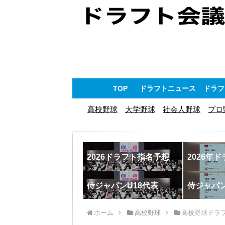
TOP
ドラフトニュース
ドラフ
高校野球
大学野球
社会人野球
プロ
2026ドラフト指名予想
2026年
侍ジャパンU18代表
侍ジャパ
ホーム
高校野球
高校野球ドラ