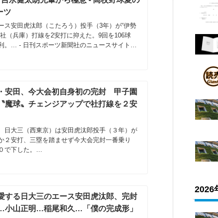
ーツ
ース安田虎汰郎（こたろう）投手（3年）が“伊勢
社（兵庫）打線を2安打に抑えた。9回を106球
利。… - 日刊スポーツ新聞社のニュースサイト、
ikkans...
・安田、今大会初自身初の完封 甲子園
〝魔球〟チェンジアップで社打線を２安
、日大三（西東京）は安田虎汰郎投手（３年）が
か２安打、三塁を踏ませず今大会完封一番乗り
０で下した。…
202
愛する日大三のエース安田虎汰郎、完封
…小山正明…稲尾和久…「僕の完成形」