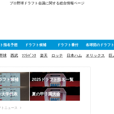
プロ野球ドラフト会議に関する総合情報ページ
ト指名予想
ドラフト候補
ドラフト番付
各球団のドラフ
野球
西武
ｿﾌﾄﾊﾞﾝｸ
楽天
ロッテ
日本ハム
オリックス
巨
ドラフト候補
2025ドラフト指名一覧
ン大学代表
夏の甲子園大会
フトニュース