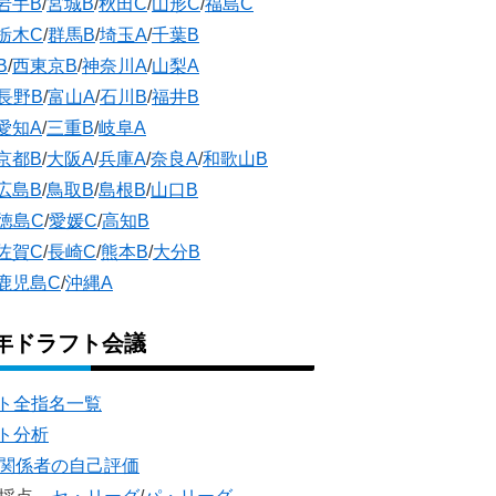
岩手B
/
宮城B
/
秋田C
/
山形C
/
福島C
栃木C
/
群馬B
/
埼玉A
/
千葉B
B
/
西東京B
/
神奈川A
/
山梨A
長野B
/
富山A
/
石川B
/
福井B
愛知A
/
三重B
/
岐阜A
京都B
/
大阪A
/
兵庫A
/
奈良A
/
和歌山B
広島B
/
鳥取B
/
島根B
/
山口B
徳島C
/
愛媛C
/
高知B
佐賀C
/
長崎C
/
熊本B
/
大分B
鹿児島C
/
沖縄A
5年ドラフト会議
ト全指名一覧
ト分析
団関係者の自己評価