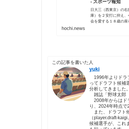
- スポーツ報知
日大三（西東京）の右
庫）を２安打に抑え、
会を愛する１８歳の座
に就任
hochi.news
この記事を書いた人
yuki
1996年よりドラ
ってドラフト候補
分析してきました
雑誌「野球太郎（http:
2008年からは
り、2024年時点で
また、ドラフト候
（player.draf
候補選手が、これ