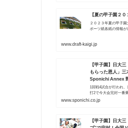
【夏の甲子園２０
２０２３年夏の甲子園
ポーツ紙各紙の情報が
www.draft-kaigi.jp
【甲子園】日大三
もらった恩人」三木
Sponichi Annex
1回戦4試合が行われ
打2で今大会完封一番
www.sponichi.co.jp
【甲子園】日大三
プ”で完封！全国Ｖ