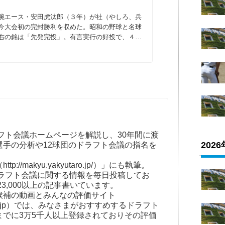
腕エース・安田虎汰郎（３年）が社（やしろ、兵
今大会初の完封勝利を収めた。昭和の野球と名球
右の銘は「先発完投」。有言実行の好投で、４月
フト会議ホームページを解説し、30年間に渡
202
選手の分析や12球団のドラフト会議の指名を
。
//makyu.yakyutaro.jp/）」にも執筆。
ドラフト会議に関する情報を毎日投稿してお
23,000以上の記事書いています。
補の動画とみんなの評価サイト
t-kaigi.jp）では、みなさまがおすすめするドラフト
までに3万5千人以上登録されておりその評価