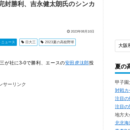
完封勝利、吉永健太朗氏のシンカ
2023年08月10日
トニュース
日大三
2023夏の高校野球
三が社に3-0で勝利、エースの
安田虎汰郎
投
夏の
甲子園
ンサーリンク
対戦カ
注目の
注目の
地方大
北北海