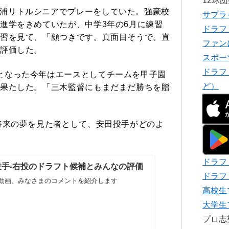
12球
浦リトルシニアでプレーをしていた。強豪校
サプラ
進学をきめていたが、中学3年の6月に練習
ドラフ
習を見て、「顔つきです。真面目そうで。直
ファン
評価した。
スポー
ドラフ
となった今年はエースとしてチームを甲子園
ど）
果たした。「三木監督にもまだまだ勝ちを贈
に将来の夢を見た者として、安田投手がどのよ
ドラフ
生投手-右投のドラフト候補とみんなの評価
ドラフ
動画、みなさまのコメントを紹介します
高校生
大学生
プロ