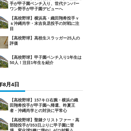
手が甲子園ベンチ入り、世代ナンバー
ワン野手が甲子園デビューへ
【高校野球】横浜高・織田翔希投手ｖ
ｓ沖縄尚学・末吉良丞投手の対戦に注
目
【高校野球】高校生スラッガー25人の
評価
【高校野球】甲子園ベンチ入り1年生は
50人！注目1年生を紹介
6年8月4日
【高校野球】157キロ右腕・横浜の織
田翔希投手が甲子園へ帰還、昨夏王
者・沖縄尚学との対決に平常心
【高校野球】聖隷クリストファー・高
部陸投手が353日ぶりに甲子園に登
場、変化球5種に増やしゼロ封誓う