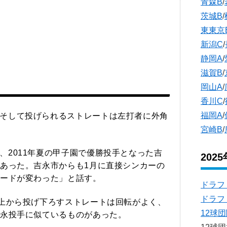
青森B
/
茨城B
/
東東京
新潟C
/
静岡A
/
滋賀B
/
岡山A
/
香川C
/
福岡A
/
そして投げられるストレートは左打者に外角
宮崎B
/
、2011年夏の甲子園で優勝投手となった吉
202
あった。吉永市からも1月に直接シンカーの
ードが変わった」と話す。
ドラフ
ドラフ
、上から投げ下ろすストレートは回転がよく、
12球
永投手に似ているものがあった。