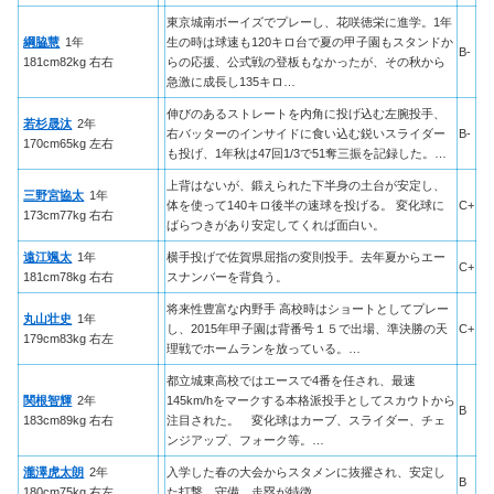
東京城南ボーイズでプレーし、花咲徳栄に進学。1年
綱脇慧
1年
生の時は球速も120キロ台で夏の甲子園もスタンドか
B-
181cm82kg 右右
らの応援、公式戦の登板もなかったが、その秋から
急激に成長し135キロ…
伸びのあるストレートを内角に投げ込む左腕投手、
若杉晟汰
2年
右バッターのインサイドに食い込む鋭いスライダー
B-
170cm65kg 左右
も投げ、1年秋は47回1/3で51奪三振を記録した。…
上背はないが、鍛えられた下半身の土台が安定し、
三野宮協太
1年
体を使って140キロ後半の速球を投げる。 変化球に
C+
173cm77kg 右右
ばらつきがあり安定してくれば面白い。
遠江颯太
1年
横手投げで佐賀県屈指の変則投手。去年夏からエー
C+
181cm78kg 右右
スナンバーを背負う。
将来性豊富な内野手 高校時はショートとしてプレー
丸山壮史
1年
し、2015年甲子園は背番号１５で出場、準決勝の天
C+
179cm83kg 右左
理戦でホームランを放っている。…
都立城東高校ではエースで4番を任され、最速
関根智輝
2年
145km/hをマークする本格派投手としてスカウトから
B
183cm89kg 右右
注目された。 変化球はカーブ、スライダー、チェ
ンジアップ、フォーク等。…
瀧澤虎太朗
2年
入学した春の大会からスタメンに抜擢され、安定し
B
180cm75kg 右左
た打撃、守備、走塁が特徴。…