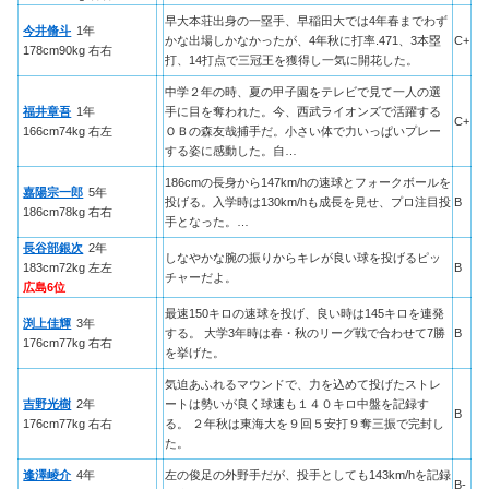
早大本荘出身の一塁手、早稲田大では4年春までわず
今井脩斗
1年
かな出場しかなかったが、4年秋に打率.471、3本塁
C+
178cm90kg 右右
打、14打点で三冠王を獲得し一気に開花した。
中学２年の時、夏の甲子園をテレビで見て一人の選
福井章吾
1年
手に目を奪われた。今、西武ライオンズで活躍する
C+
166cm74kg 右左
ＯＢの森友哉捕手だ。小さい体で力いっぱいプレー
する姿に感動した。自…
186cmの長身から147km/hの速球とフォークボールを
嘉陽宗一郎
5年
投げる。入学時は130km/hも成長を見せ、プロ注目投
B
186cm78kg 右右
手となった。…
長谷部銀次
2年
しなやかな腕の振りからキレが良い球を投げるピッ
183cm72kg 左左
B
チャーだよ。
広島6位
最速150キロの速球を投げ、良い時は145キロを連発
渕上佳輝
3年
する。 大学3年時は春・秋のリーグ戦で合わせて7勝
B
176cm77kg 右右
を挙げた。
気迫あふれるマウンドで、力を込めて投げたストレ
吉野光樹
2年
ートは勢いが良く球速も１４０キロ中盤を記録す
B
176cm77kg 右右
る。 ２年秋は東海大を９回５安打９奪三振で完封し
た。
逢澤崚介
4年
左の俊足の外野手だが、投手としても143km/hを記録
B-