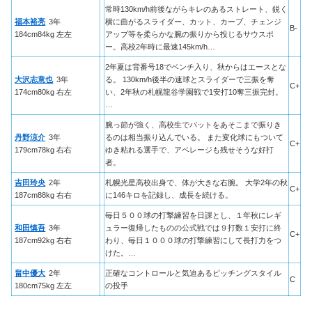
常時130km/h前後ながらキレのあるストレート、鋭く
福本裕亮
3年
横に曲がるスライダー、カット、カーブ、チェンジ
B-
184cm84kg 左左
アップ等を柔らかな腕の振りから投じるサウスポ
ー。高校2年時に最速145km/h…
2年夏は背番号18でベンチ入り、秋からはエースとな
大沢志意也
3年
る。 130km/h後半の速球とスライダーで三振を奪
C+
174cm80kg 右左
い、2年秋の札幌龍谷学園戦で1安打10奪三振完封。
…
腕っ節が強く、高校生でバットをあそこまで振りき
丹野涼介
3年
るのは相当振り込んでいる。 また変化球にもついて
C+
179cm78kg 右右
ゆき粘れる選手で、アベレージも残せそうな好打
者。
吉田玲央
2年
札幌光星高校出身で、体が大きな右腕。 大学2年の秋
C+
187cm88kg 右右
に146キロを記録し、成長を続ける。
毎日５００球の打撃練習を日課とし、１年秋にレギ
和田慎吾
3年
ュラー復帰したものの公式戦では９打数１安打に終
C+
187cm92kg 右右
わり、毎日１０００球の打撃練習にして長打力をつ
けた。…
畠中優大
2年
正確なコントロールと気迫あるピッチングスタイル
C
180cm75kg 左左
の投手