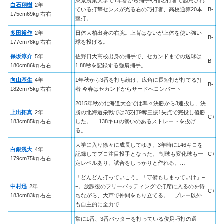
東京農業大学で1年春から捕手や指名打者で起用され
白石翔樹
2年
ている打撃センスが光る右の巧打者、高校通算20本
B-
175cm69kg 右右
塁打。…
多田裕作
2年
日体大柏出身の右腕。上背はないが上体を使い強い
B-
177cm78kg 右右
球を投げる。
保坂淳介
5年
佐野日大高校出身の捕手で、セカンドまでの送球は
B-
180cm86kg 右右
1.88秒を記録する強肩捕手。…
向山基生
4年
1年秋から3番を打ち続け、広角に長短打が打てる打
B-
182cm75kg 右右
者 今春はセカンドからサードへコンバート
2015年秋の北海道大会では準々決勝から3連投し、決
上出拓真
2年
勝の北海道栄戦では3安打9奪三振1失点で完投し優勝
C+
183cm85kg 右右
した。 138キロの勢いのあるストレートを投げ
る。
大学に入り徐々に成長してゆき、3年時に146キロを
白銀滉大
4年
記録してプロ注目投手となった。 制球も変化球も一
C+
179cm75kg 右右
定レベルあり、試合をしっかりと作れる。…
「どんどん打っていこう」「守備もしまっていけ」−
中村迅
2年
−。放課後のフリーバッティングで打席に入るのを待
C+
183cm83kg 右左
ちながら、大声で仲間をもり立てる。「プレー以外
も自主的に全力で…
常に1番、3番バッターを打っている俊足巧打の選