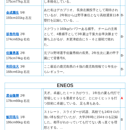
175cm77kg 左左
し本格化している。
あだ名はデカプリオ。 長身左腕投手として期待され
金成麗生
5年
ているが、2年秋からは野手兼任となり高校通算11本
B-
193cm101kg 左左
塁打を記録している。…
スクワット160kgのパワーある捕手。 チームの主将
坂巻尚哉
2年
として、4番捕手として3年夏は千葉大会準決勝まで
B-
174cm82kg 右右
勝ち上がるが、木更津総合に５－６と接戦で敗れ
た。
佐藤勇基
2年
元プロ野球選手佐藤秀樹の長男。2年生次に夏の甲子
B-
176cm74kg 右右
園にて背番号6。
和田佳大
3年
ここ最近の鹿児島県の４強の鹿児島情報で１年生か
B-
168cm61kg 右左
らレギュラー。
ENEOS
天才。卓越したミート力がウリ。 1年生の夏も代打で
度会隆輝
2年
登場しヒットを量産するなど、とにかくヒットを打
A
178cm66kg 右左
つ技術に卓越している。 足も肩もある。
ストレート、スライダーが武器、高校でも140キロの
飯田琉斗
1年
強い球を投げていたが、大学2年時に154キロを記録
B
186cm86kg 右右
した。相手がわかっていても打てない真っ直ぐを理
想とする。…