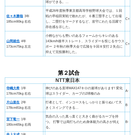
球ができる。…
平成26年度秋季東京都高等学校野球大会では、１回
佐々木勝哉
3年
戦の早稲田実戦で敗れたが、６番三塁手として出場
C+
185cm90kg 右右
し、二塁打をマークするなど、攻守にわたる活躍で
存在感を示した。
小柄ながらも勢いのあるフォームからキレのある
山岡就也
4年
143km/h後半ストレート、スライダーを投じるサウス
C+
173cm75kg 左左
ポー ２年秋の秋季大会で広陵を９回８安打２失点に
抑えて完投勝利した。
第２試合
NTT東日本
寺嶋大希
1年
伸びのある直球MAX147キロの速球があります! 変化
A-
178cm70kg 右右
球はスライダー、カーブの2球種のみ
片山楽生
2年
打者として、インコースをしっかりと振りぬいて大
B
178cm81kg 右左
きくスイングできる…
気合の入った真っ直ぐと大きく曲がるカーブを持
宮下竜一
1年
つ。 打撃では両打ちのため身体能力の高さが伺え
B-
180cm65kg 右両
る。
井上大成
1年