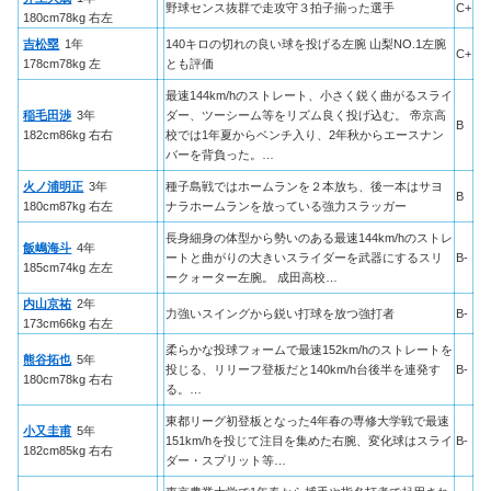
野球センス抜群で走攻守３拍子揃った選手
C+
180cm78kg 右左
吉松塁
1年
140キロの切れの良い球を投げる左腕 山梨NO.1左腕
C+
178cm78kg 左
とも評価
最速144km/hのストレート、小さく鋭く曲がるスライ
稲毛田渉
3年
ダー、ツーシーム等をリズム良く投げ込む。 帝京高
B
182cm86kg 右右
校では1年夏からベンチ入り、2年秋からエースナン
バーを背負った。…
火ノ浦明正
3年
種子島戦ではホームランを２本放ち、後一本はサヨ
B
180cm87kg 右左
ナラホームランを放っている強力スラッガー
長身細身の体型から勢いのある最速144km/hのストレ
飯嶋海斗
4年
ートと曲がりの大きいスライダーを武器にするスリ
B-
185cm74kg 左左
ークォーター左腕。 成田高校…
内山京祐
2年
力強いスイングから鋭い打球を放つ強打者
B-
173cm66kg 右左
柔らかな投球フォームで最速152km/hのストレートを
熊谷拓也
5年
投じる、リリーフ登板だと140km/h台後半を連発す
B-
180cm78kg 右右
る。…
東都リーグ初登板となった4年春の専修大学戦で最速
小又圭甫
5年
151km/hを投じて注目を集めた右腕、変化球はスライ
B-
182cm85kg 右右
ダー・スプリット等…