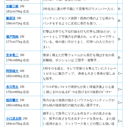
加藤三範
2年
2年生次に夏の甲子園にて背番号17でメンバー入り。
B-
181cm74kg 左左
篠原涼
3年
バッティングセンス抜群！筋肉の塊のような体から
B-
166cm71kg 右左
パンチをするように左右に長打を放つ。…
打撃は大学でも下位打線を打ち打率も2割台だが、シ
瀬戸西純
2年
ョートとして守備力を評価され、レギュラーで守っ
B-
177cm77kg 右左
ている。体の使い方がうまく、打球への入り方がう
まい。
安本竜二
3年
懐深く構えた打撃フォームから長打を飛ばす右の長
B-
178cm80kg 右右
距離砲、ポジションは 三塁手・遊撃手…
140キロを超え、キレで空振りを奪えていたストレー
阿部雄大
4年
トがさらに魅力アップ。 身体も大きく将来が楽しみ
C+
182cm84kg 左左
な投手。
糸川亮太
2年
ﾊﾞﾗﾝｽが良いﾌｫｰﾑで球持ちが良く球速評価よりも速
C+
170cm65kg 右右
く感じるｷﾚがあるﾎﾞｰﾙを投げるｾﾝｽ抜群のﾋﾟｯﾁｬｰ
植田響介
2年
馬力があり地肩の強さとパワフルなバッティングが
C+
180cm80kg 右右
持ち味の強肩強打の能力が高い選手です｡
捕手として投手にリズムを作るテンポの良さがあ
小口丞太郎
2年
り、投手の良さを引き出すリードを見せる。 また鋭
C+
184cm75kg 右右
い送球があり、フットワーク良くどの塁にも強い送