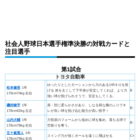
社会人野球日本選手権準決勝の対戦カードと
注目選手
第1試合
トヨタ自動車
ゆったりとしたモーションから力のある145キロを投
松本健吾
1年
げる 体を太くして下半身が安定してくれば、より力
B
179cm74kg 右右
強い球が投げられそうで、安定もしてくる。
磯村峻平
1年
肩・肘に柔らかさがあり、しなる様な腕のふりでキ
B-
178cm62kg 左左
レが良い球を投げ込む能力が高い投手！
山内大輔
1年
力投派のフォームから低めに球を集め、落ちる球で
B-
178cm78kg 右右
空振りを奪う。
五十嵐寛人
1年
スイング力が強くボールを遠くに飛ばせる
C+
178cm79kg 右右