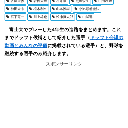
佐藤大雅
岩松大輝
石井涼
照屋竣生
山田利輝
神田未来
植木利久
山本雅樹
小比類巻圭汰
宮下竜一
川上雄也
松浦慎太郎
山城響
富士大でプレーした4年生の進路をまとめます。これ
までドラフト候補として紹介した選手（
ドラフト会議の
動画とみんなの評価
に掲載されている選手）と、野球を
継続する選手のみ紹介します。
スポンサーリンク