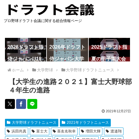
プロ野球ドラフト会議に関する総合情報ページ
2026ドラフト指
2026年ドラフト
2025ドラフト指
名予想
候補
名一覧
侍ジャパンU18
侍ジャパン大学
夏の甲子園大会
代表
代表
ホーム
大学野球
大学野球ドラフトニュース
【大学生の進路２０２１】富士大野球部
４年生の進路
2021年12月27日
大学野球ドラフトニュース
2021年ドラフトニュース
浜田尚真
富士大
喜友名秋幸
増田大輝
渡邉翔