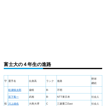
富士大の４年生の進路
野球
守
選手名
出身高
ランク
進路
継続
松浦慎太郎
遠軽
B-
不明
宮下竜一
武相
B-
NTT東日本
社会人
投
川上雄也
大商大堺
C
三菱重工East
社会人