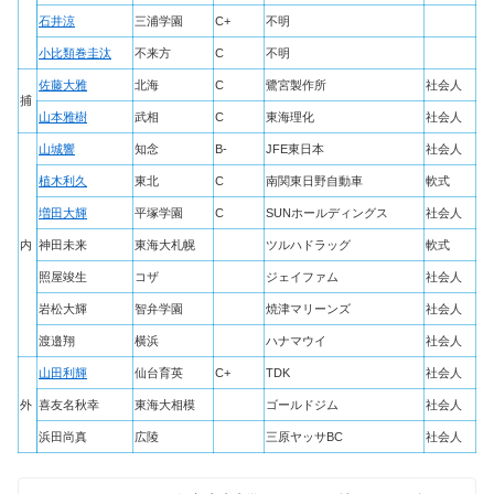
石井涼
三浦学園
C+
不明
小比類巻圭汰
不来方
C
不明
佐藤大雅
北海
C
鷺宮製作所
社会人
捕
山本雅樹
武相
C
東海理化
社会人
山城響
知念
B-
JFE東日本
社会人
植木利久
東北
C
南関東日野自動車
軟式
増田大輝
平塚学園
C
SUNホールディングス
社会人
内
神田未来
東海大札幌
ツルハドラッグ
軟式
照屋竣生
コザ
ジェイファム
社会人
岩松大輝
智弁学園
焼津マリーンズ
社会人
渡邉翔
横浜
ハナマウイ
社会人
山田利輝
仙台育英
C+
TDK
社会人
外
喜友名秋幸
東海大相模
ゴールドジム
社会人
浜田尚真
広陵
三原ヤッサBC
社会人