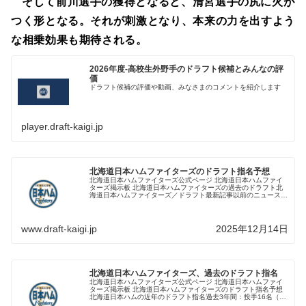
そして前川選手の獲得となると、清宮選手の尻に火が
つく形となる。それが刺激となり、本来の力を出すよう
な相乗効果も期待される。
2026年度-高校生外野手のドラフト候補とみんなの評
価
ドラフト候補の評価や動画、みなさまのコメントを紹介します
player.draft-kaigi.jp
北海道日本ハムファイターズのドラフト指名予想
北海道日本ハムファイターズ公式ページ 北海道日本ハムファイ
ターズ掲示板 北海道日本ハムファイターズの過去のドラフト北
海道日本ハムファイターズ／ドラフト最新記事以前のニュースは
こちら１．補強ポイント分析１−１．チーム構成表（年齢・ポジ
ション別...
www.draft-kaigi.jp
2025年12月14日
北海道日本ハムファイターズ、過去のドラフト指名
北海道日本ハムファイターズ公式ページ 北海道日本ハムファイ
ターズ掲示板 北海道日本ハムファイターズのドラフト指名予想
北海道日本ハムの近年のドラフト指名過去3年間：投手16名（右
10、左6）、野手16（捕2、内7、外7： 右9、左6、両1）※...