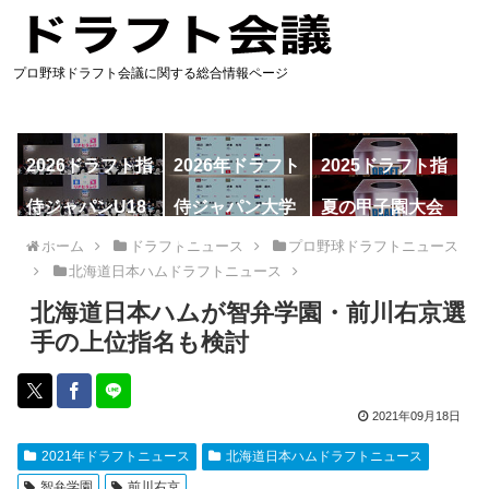
プロ野球ドラフト会議に関する総合情報ページ
2026ドラフト指
2026年ドラフト
2025ドラフト指
名予想
候補
名一覧
侍ジャパンU18
侍ジャパン大学
夏の甲子園大会
代表
代表
ホーム
ドラフトニュース
プロ野球ドラフトニュース
北海道日本ハムドラフトニュース
北海道日本ハムが智弁学園・前川右京選
手の上位指名も検討
2021年09月18日
2021年ドラフトニュース
北海道日本ハムドラフトニュース
智弁学園
前川右京