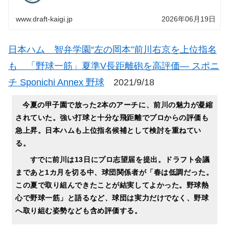
www.draft-kaigi.jp
2026年06月19日
日本ハム 智弁学園“左の岡本”前川右京を上位指名
も 「野球一筋」夏準V長距離砲を高評価― スポニ
チ Sponichi Annex 野球
2021/9/18
今夏の甲子園で放った2本のアーチに、前川の魅力が凝縮
されていた。強い打球と十分な飛距離でプロからの評価も
急上昇。日本ハムも上位指名候補として検討を重ねてい
る。
すでに前川は13日にプロ志望届を提出。ドラフト会議
まであと1カ月を切る中、球団関係者が「春は低調だった。
この夏で取り組んできたことが結実してよかった。野球熱
心で野球一筋」と語るなど、球団は実力だけでなく、野球
へ取り組む姿勢なども含め評価する。