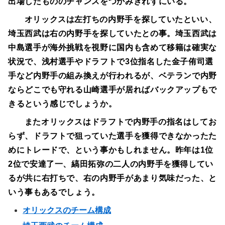
出場したもののチャンスをつかみきれずにいる。
オリックスは左打ちの内野手を探していたといい、
埼玉西武は右の内野手を探していたとの事。埼玉西武は
中島選手が海外挑戦を視野に国内も含めて移籍は確実な
状況で、浅村選手やドラフトで3位指名した金子侑司選
手など内野手の組み換えが行われるが、ベテランで内野
ならどこでも守れる山崎選手が居ればバックアップもで
きるという感じでしょうか。
またオリックスはドラフトで内野手の指名はしてお
らず、ドラフトで狙っていた選手を獲得できなかったた
めにトレードで、という事かもしれません。昨年は1位
2位で安達了一、縞田拓弥の二人の内野手を獲得してい
るが共に右打ちで、右の内野手があまり気味だった、と
いう事もあるでしょう。
オリックスのチーム構成