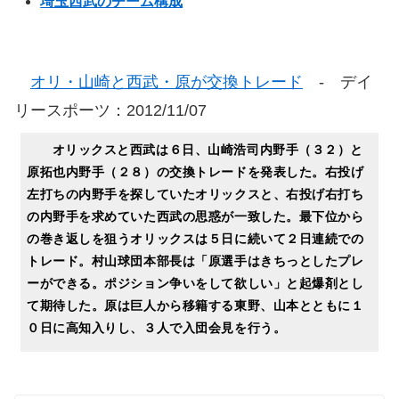
埼玉西武のチーム構成
オリ・山崎と西武・原が交換トレード
- デイ
リースポーツ：2012/11/07
オリックスと西武は６日、山崎浩司内野手（３２）と
原拓也内野手（２８）の交換トレードを発表した。右投げ
左打ちの内野手を探していたオリックスと、右投げ右打ち
の内野手を求めていた西武の思惑が一致した。最下位から
の巻き返しを狙うオリックスは５日に続いて２日連続での
トレード。村山球団本部長は「原選手はきちっとしたプレ
ーができる。ポジション争いをして欲しい」と起爆剤とし
て期待した。原は巨人から移籍する東野、山本とともに１
０日に高知入りし、３人で入団会見を行う。