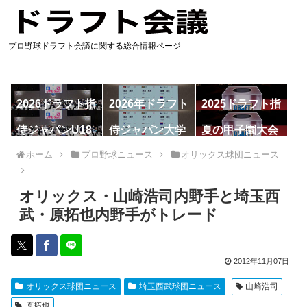
プロ野球ドラフト会議に関する総合情報ページ
2026ドラフト指
2026年ドラフト
2025ドラフト指
名予想
候補
名一覧
侍ジャパンU18
侍ジャパン大学
夏の甲子園大会
代表
代表
ホーム
プロ野球ニュース
オリックス球団ニュース
オリックス・山崎浩司内野手と埼玉西
武・原拓也内野手がトレード
2012年11月07日
オリックス球団ニュース
埼玉西武球団ニュース
山崎浩司
原拓也