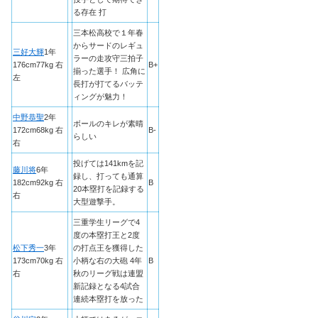
る存在 打
三本松高校で１年春
からサードのレギュ
三好大輝
1年
ラーの走攻守三拍子
176cm77kg 右
B+
揃った選手！ 広角に
左
長打が打てるバッテ
ィングが魅力！
中野恭聖
2年
ボールのキレが素晴
172cm68kg 右
B-
らしい
右
投げては141kmを記
藤川将
6年
録し、打っても通算
182cm92kg 右
B
20本塁打を記録する
右
大型遊撃手。
三重学生リーグで4
度の本塁打王と2度
松下秀一
3年
の打点王を獲得した
173cm70kg 右
小柄な右の大砲 4年
B
右
秋のリーグ戦は連盟
新記録となる4試合
連続本塁打を放った