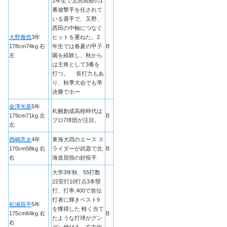
1年生で北照高校の1
番遊撃手を任されて
いる選手で、又野、
西田の中軸につなぐ
大野雅也
3年
ヒットを重ねた。2
178cm74kg 右
年生では春夏の甲子
B
左
園を経験し、秋から
は主将として3番を
打つ。 長打力もあ
り、秋季大会でも準
決勝でホー
金澤光基
5年
札幌創成高校時代は
179cm71kg 左
B
プロ7球団が注目。
左
西嶋亮太
4年
東海大四のエース ス
170cm58kg 右
ライダーが武器で北
B
右
海道屈指の好投手
大学3年秋、55打数
22安打10打点3本塁
打、打率.400で首位
打者に輝きベスト9
松浦昌平
5年
を獲得した 軽く当て
175cm84kg 右
B
たような打球がグン
右
グン伸びる、右方向