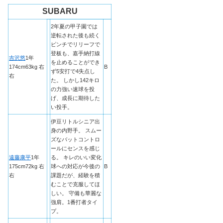
SUBARU
2年夏の甲子園では
逆転された後も続く
ピンチでリリーフで
登板も、嘉手納打線
吉沢悠
1年
を止めることができ
174cm63kg 右
B
ず5安打で4失点し
右
た。 しかし142キロ
の力強い速球を投
げ、成長に期待した
い投手。
伊豆リトルシニア出
身の内野手。 スムー
ズなバットコントロ
ールにセンスを感じ
遠藤康平
1年
る。 キレのいい変化
175cm72kg 右
球への対応が今後の
B
右
課題だが、経験を積
むことで克服してほ
しい。 守備も華麗な
強肩。1番打者タイ
プ。