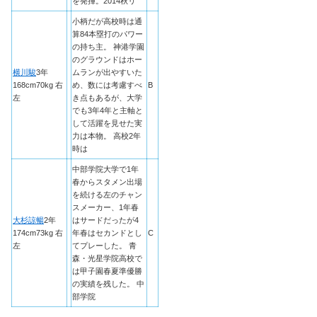
を発揮。2014秋リ
小柄だが高校時は通
算84本塁打のパワー
の持ち主。 神港学園
のグラウンドはホー
横川駿
3年
ムランが出やすいた
168cm70kg 右
め、数には考慮すべ
B
左
き点もあるが、大学
でも3年4年と主軸と
して活躍を見せた実
力は本物。 高校2年
時は
中部学院大学で1年
春からスタメン出場
を続ける左のチャン
スメーカー、1年春
大杉諒暢
2年
はサードだったが4
174cm73kg 右
年春はセカンドとし
C
左
てプレーした。 青
森・光星学院高校で
は甲子園春夏準優勝
の実績を残した。 中
部学院