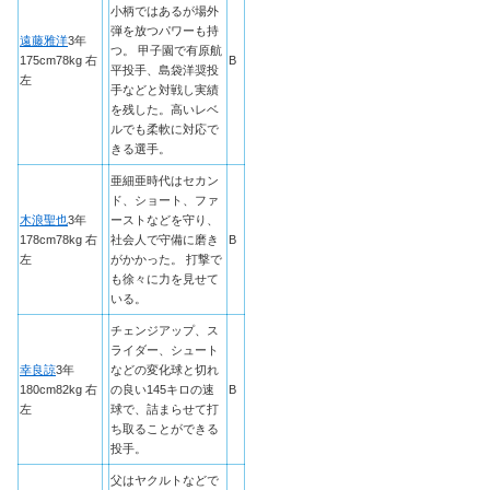
小柄ではあるが場外
弾を放つパワーも持
遠藤雅洋
3年
つ。 甲子園で有原航
175cm78kg 右
B
平投手、島袋洋奨投
左
手などと対戦し実績
を残した。高いレベ
ルでも柔軟に対応で
きる選手。
亜細亜時代はセカン
ド、ショート、ファ
木浪聖也
3年
ーストなどを守り、
178cm78kg 右
社会人で守備に磨き
B
左
がかかった。 打撃で
も徐々に力を見せて
いる。
チェンジアップ、ス
ライダー、シュート
幸良諒
3年
などの変化球と切れ
180cm82kg 右
の良い145キロの速
B
左
球で、詰まらせて打
ち取ることができる
投手。
父はヤクルトなどで