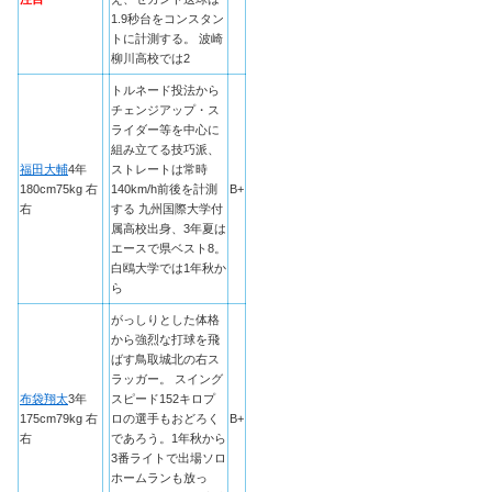
1.9秒台をコンスタン
トに計測する。 波崎
柳川高校では2
トルネード投法から
チェンジアップ・ス
ライダー等を中心に
組み立てる技巧派、
福田大輔
4年
ストレートは常時
180cm75kg 右
140km/h前後を計測
B+
右
する 九州国際大学付
属高校出身、3年夏は
エースで県ベスト8。
白鴎大学では1年秋か
ら
がっしりとした体格
から強烈な打球を飛
ばす鳥取城北の右ス
ラッガー。 スイング
布袋翔太
3年
スピード152キロプ
175cm79kg 右
ロの選手もおどろく
B+
右
であろう。1年秋から
3番ライトで出場ソロ
ホームランも放っ