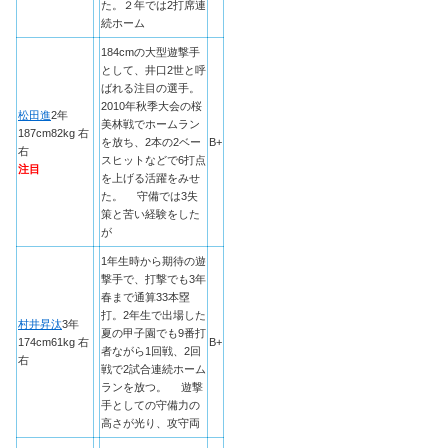
た。２年では2打席連
続ホーム
184cmの大型遊撃手
として、井口2世と呼
ばれる注目の選手。
2010年秋季大会の桜
松田進
2年
美林戦でホームラン
187cm82kg 右
を放ち、2本の2ベー
B+
右
スヒットなどで6打点
注目
を上げる活躍をみせ
た。 守備では3失
策と苦い経験をした
が
1年生時から期待の遊
撃手で、打撃でも3年
春まで通算33本塁
打。2年生で出場した
村井昇汰
3年
夏の甲子園でも9番打
174cm61kg 右
B+
者ながら1回戦、2回
右
戦で2試合連続ホーム
ランを放つ。 遊撃
手としての守備力の
高さが光り、攻守両