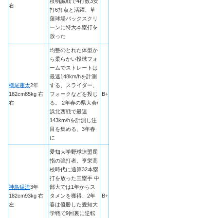
枝明誠戦で4打数3安
右
打6打点と活躍、草
薙球場バックスクリ
ーンに特大本塁打を
放った
均整のとれた体型か
ら柔らかい投球フォ
ームでストレートは
最速148km/hを計測
横尾蓮太
2年
する、スライダー、
182cm85kg 右
フォークなどを投じ
B+
右
る。 2年春の県大会/
浜北西戦で最速
143km/hを計測し注
目を集める、3年春
に
愛知大学野球連盟屈
指の強打者、亨栄高
校時代に通算32本塁
打を放った三塁手 中
神鳥猛流
3年
部大では1年からス
182cm93kg 右
タメンを獲得、2年
B+
左
春は優勝した愛知大
学戦で9回裏に逆転