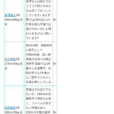
原澤さんは体かでか
くてうで回りや太も
もは太くてがっしり
原澤健人
1年
しています♪ あと打
184cm96kg 右
撃では130㍍以上の
B+
右
打球を放ち守備では
体がでかいのにも関
わらずきびんに動い
ています!!
50m5.8秒、高校時代
に投手として
140km/h超、高い身
古川幸拓
1年
体能力を持つ小柄な
173cm70kg 右
内野手 高校では1年
B+
左
夏から正遊撃手、白
鴎大学でも1年春か
ら二塁手でスタメン
出場を果たしている
球速はそれほどでも
ないが、180cmの左
腕投手で球持ちが良
く、フォームが見ず
宮内崇匡
1年
らい特徴があり、
180cm76kg 左
130キロ中盤の速球
B+