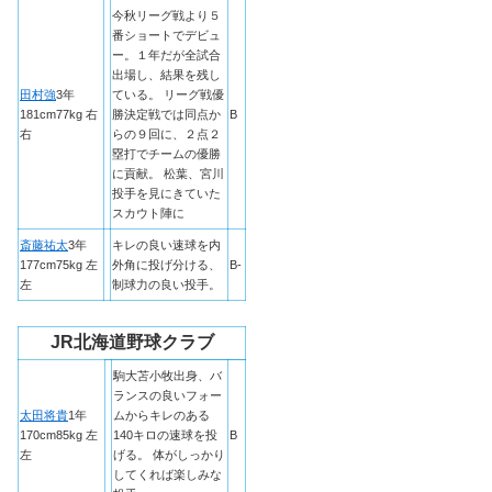
今秋リーグ戦より５
番ショートでデビュ
ー。１年だが全試合
出場し、結果を残し
田村強
3年
ている。 リーグ戦優
181cm77kg 右
勝決定戦では同点か
B
右
らの９回に、２点２
塁打でチームの優勝
に貢献。 松葉、宮川
投手を見にきていた
スカウト陣に
斎藤祐太
3年
キレの良い速球を内
177cm75kg 左
外角に投げ分ける、
B-
左
制球力の良い投手。
JR北海道野球クラブ
駒大苫小牧出身、バ
ランスの良いフォー
太田将貴
1年
ムからキレのある
170cm85kg 左
140キロの速球を投
B
左
げる。 体がしっかり
してくれば楽しみな