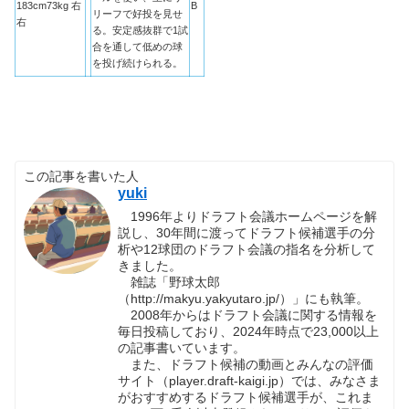
183cm73kg 右
B
リーフで好投を見せ
右
る。安定感抜群で1試
合を通して低めの球
を投げ続けられる。
この記事を書いた人
yuki
1996年よりドラフト会議ホームページを解
説し、30年間に渡ってドラフト候補選手の分
析や12球団のドラフト会議の指名を分析して
きました。
雑誌「野球太郎
（http://makyu.yakyutaro.jp/）」にも執筆。
2008年からはドラフト会議に関する情報を
毎日投稿しており、2024年時点で23,000以上
の記事書いています。
また、ドラフト候補の動画とみんなの評価
サイト（player.draft-kaigi.jp）では、みなさま
がおすすめするドラフト候補選手が、これま