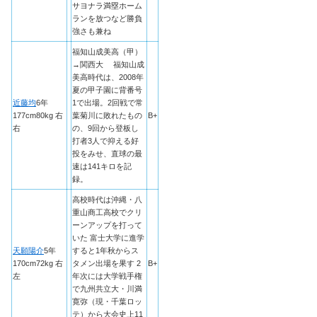
サヨナラ満塁ホーム
ランを放つなど勝負
強さも兼ね
福知山成美高（甲）
→関西大 福知山成
美高時代は、2008年
夏の甲子園に背番号
近藤均
6年
1で出場。2回戦で常
177cm80kg 右
葉菊川に敗れたもの
B+
右
の、9回から登板し
打者3人で抑える好
投をみせ、直球の最
速は141キロを記
録。
高校時代は沖縄・八
重山商工高校でクリ
ーンアップを打って
いた 富士大学に進学
天願陽介
5年
すると1年秋からス
170cm72kg 右
タメン出場を果す 2
B+
左
年次には大学戦手権
で九州共立大・川満
寛弥（現・千葉ロッ
テ）から大会史上11