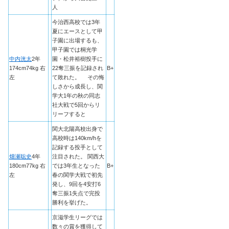
人
今治西高校では3年
夏にエースとして甲
子園に出場するも、
甲子園では桐光学
中内洸太
2年
園・松井裕樹投手に
174cm74kg 右
22奪三振を記録され
B+
左
て敗れた。 その悔
しさから成長し、関
学大1年の秋の同志
社大戦で5回からリ
リーフすると
関大北陽高校出身で
高校時は140km/hを
記録する投手として
畑瀬聡史
4年
注目された。 関西大
180cm77kg 右
では3年生となった
B+
左
春の関学大戦で初先
発し、9回を4安打6
奪三振1失点で完投
勝利を挙げた。
京滋学生リーグでは
数々の賞を獲得して