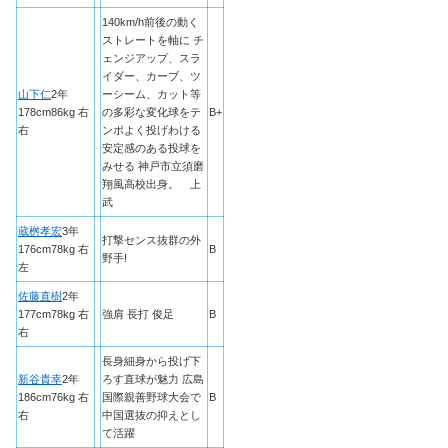
140km/h前後の動く
ストレートを軸に チ
ェンジアップ、スラ
イダー、カーブ、ツ
山下仁
2年
ーシーム、カット等
178cm86kg 右
の多彩な変化球をテ
B+
右
ンポよく投げわける
安定感のある投球を
みせる 神戸市立須磨
翔風高校出身。 上
武
蔵桝孝宏
3年
打撃センス抜群の外
176cm78kg 右
B
野手!
左
佐藤直樹
2年
177cm78kg 右
強肩 長打 俊足
B
右
長身細身から投げ下
新谷貴幸
2年
ろす直球が魅力 広島
186cm76kg 右
国際親善野球大会で
B
右
中国選抜の抑えとし
て活躍