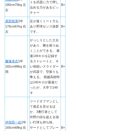
トを武器に力で押し
180cm70kg 左
B+
込める力があるピッ
左
チャー
原田拓実
2年
足が速くミート力も
176cm67kg 右
あり野球センス抜群
B+
左
です。
がっしりとした土台
があり、腕を振りぬ
くことができる。 最
速149キロを記録す
藤塚卓志
1年
るストレートと、キ
182cm88kg 右
レ味鋭いスライダー
B+
両
が武器で、空振りも
奪える。 堀越高校時
は140キロが最速だ
ったが、大学で149
キ
リードオフマンとし
て俊足を見せるほ
か、3番打者として
外野の頭を超える強
伊與田一起
2年
い打球も持ち味。
165cm68kg 右
サードとしてプレー
B+