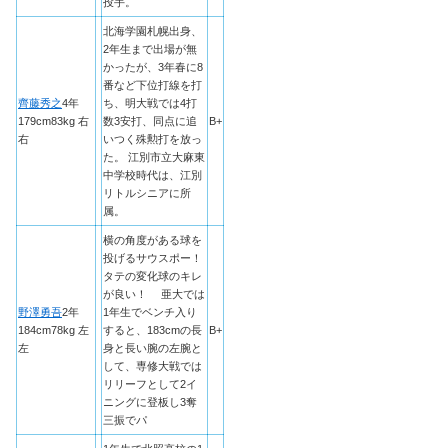
投手。
北海学園札幌出身、
2年生まで出場が無
かったが、3年春に8
番など下位打線を打
齊藤秀之
4年
ち、明大戦では4打
179cm83kg 右
数3安打、同点に追
B+
右
いつく殊勲打を放っ
た。 江別市立大麻東
中学校時代は、江別
リトルシニアに所
属。
横の角度がある球を
投げるサウスポー！
タテの変化球のキレ
が良い！ 亜大では
野澤勇吾
2年
1年生でベンチ入り
184cm78kg 左
すると、183cmの長
B+
左
身と長い腕の左腕と
して、専修大戦では
リリーフとして2イ
ニングに登板し3奪
三振でパ