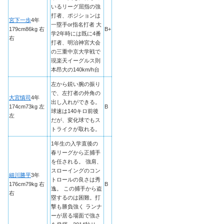
いるリーグ屈指の強
打者、ポジションは
宮下一歩
4年
一塁手or指名打者 大
179cm86kg 右
B+
学2年時には既に4番
右
打者、明治神宮大会
の三重中京大学戦で
現楽天イーグルス則
本昂大の140km/h台
左から鋭い腕の振り
で、左打者の外角の
大宮慎司
4年
出し入れができる。
174cm73kg 左
B
球速は140キロ前後
左
だが、変化球でもス
トライクが取れる。
1年生の入学直後の
春リーグから正捕手
を任される。 強肩、
スローイングのコン
細川勝平
3年
トロールの良さは秀
176cm79kg 右
B
逸。 この捕手から盗
右
塁するのは困難。打
撃も勝負強く ランナ
ーが居る場面で強さ