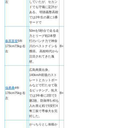
左
していたが、セカン
ドでも守備に定評が
ある。 明徳義塾高校
では2年生の夏に1番
サードで
50mを5秒台で走る走
力とリーグ戦2本塁
春原直登
5年
打のパンチ力で神奈
173cm73kg 右
川のベストナインを
B+
左
獲得。 高校時代から
注目されてきた逸
材。
広島商業出身。
140km/h前後のスト
レートとカットボー
ルなどで打たせて取
佃勇典
4年
るピッチング。拓大
178cm75kg 右
B+
では3年春に2部で3
左
勝2敗、防御率5.40も
入れ替え戦で5安打4
奪三振で専修大を完
封した。
がっちりとし体格か