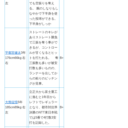
左
でも空振りを奪え
る。 腕のしなりもし
なやかで下半身を使
った投球ができる。
下半身がしっか
ストレートのキレが
ありストレート勝負
で三振を奪う事がで
きるが、コントロー
宇都宮健太
3年
ルが甘くなるとヒッ
176cm66kg 右
トを打たれる。 奪
B+
右
三振数も多いが被安
打数も多いものの、
ランナーを出してか
らの粘りのピッチン
グが見事。
立正大から富士重工
に進むと1年目から
大熊征悟
5年
レフトでレギュラー
185cm89kg 右
となり、都市対抗準
B+
左
決勝のNTT東日本戦
では5番で4打数3安
打を記録した。