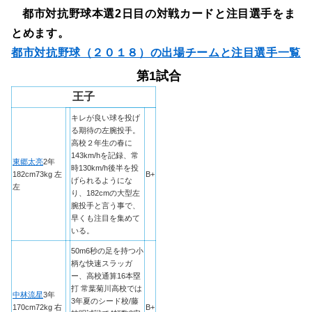
都市対抗野球本選2日目の対戦カードと注目選手をま
とめます。
都市対抗野球（２０１８）の出場チームと注目選手一覧
第1試合
王子
キレが良い球を投げ
る期待の左腕投手。
高校２年生の春に
143km/hを記録、常
東郷太亮
2年
時130km/h後半を投
182cm73kg 左
B+
げられるようにな
左
り、182cmの大型左
腕投手と言う事で、
早くも注目を集めて
いる。
50m6秒の足を持つ小
柄な快速スラッガ
ー、高校通算16本塁
打 常葉菊川高校では
中林流星
3年
3年夏のシード校/藤
170cm72kg 右
B+