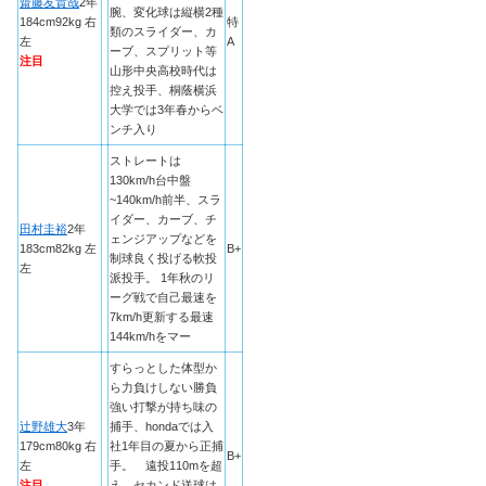
齋藤友貴哉
2年
腕、変化球は縦横2種
184cm92kg 右
特
類のスライダー、カ
左
A
ーブ、スプリット等
注目
山形中央高校時代は
控え投手、桐蔭横浜
大学では3年春からベ
ンチ入り
ストレートは
130km/h台中盤
~140km/h前半、スラ
イダー、カーブ、チ
田村圭裕
2年
ェンジアップなどを
183cm82kg 左
B+
制球良く投げる軟投
左
派投手。 1年秋のリ
ーグ戦で自己最速を
7km/h更新する最速
144km/hをマー
すらっとした体型か
ら力負けしない勝負
強い打撃が持ち味の
辻野雄大
3年
捕手、hondaでは入
179cm80kg 右
社1年目の夏から正捕
B+
左
手。 遠投110mを超
注目
え、セカンド送球は