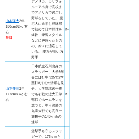
アメリカ、カリフォ
ルニア出身で高校ま
でアメリカで過ごし
野球をしていた。 慶
山本瑛大
2年
応大に進学し野球部
180cm82kg 右
で初めて日本野球を
B+
右
経験、練習スタイル
注目
などに戸惑ったもの
の、徐々に適応して
いる。 能力が高い内
野手
日本航空石川出身の
スラッガー、大学3年
春には打率.325で2本
塁打8打点の活躍を見
山本兼三
2年
せ、大学野球選手権
177cm83kg 右
でも初戦の近大工学
B+
右
部戦でホームランを
放つと、準々決勝の
九産大戦でも高良一
輝投手の145km/hの
速球
遊撃手も守るスラッ
ガーで、175ｃｍと