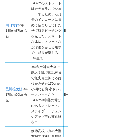
143kmのストレート
はナチュラルでシュ
ートするため、右打
者のインコースに集
川口貴都
2年
めて詰まらせて打た
180cm87kg 右
せて取るピッチング
B+
右
を見せた。スマート
な体型にスマートな
投球術をみせる選手
で、成長が楽しみ。
1年生で
3年秋の神宮大会上
武大学戦で9回1死ま
で無失点に抑える好
投をみせた170cmの
黒川雄太朗
2年
小柄な右腕 小さいテ
170cm68kg 右
ークバックから
B+
左
140km/h中盤の伸び
のあるストレート、
スライダー、チェン
ジアップ等の変化球
をコ
修徳高校出身の大型
右腕で球速は高校時