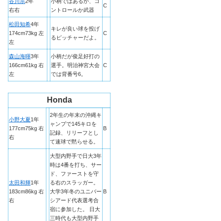
谷川宗
2年
小柄ではあるが、コ
C
右右
ントロールか武器
松田知希
4年
キレが良い球を投げ
174cm73kg 左
C
るピッチャーだよ。
左
森山海暉
3年
小柄だが俊足好打の
166cm61kg 右
選手。明治神宮大会
C
左
では背番号6。
Honda
2年生の年末の沖縄キ
小野大夏
1年
ャンプで145キロを
177cm75kg 右
B
記録、リリーフとし
右
て速球で黙らせる。
大型内野手で日大3年
時は4番を打ち、サー
ド、ファーストを守
太田和輝
1年
る右のスラッガー。
183cm86kg 右
大学3年冬のユニバー
B
右
シアード代表選考合
宿に参加した。 日大
三時代も大型内野手