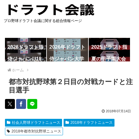
プロ野球ドラフト会議に関する総合情報ページ
2026ドラフト指
2026年ドラフト
2025ドラフト指
名予想
候補
名一覧
侍ジャパンU18
侍ジャパン大学
夏の甲子園大会
代表
代表
ホーム
都市対抗野球第２日目の対戦カードと注
目選手
2018年07月14日
社会人野球ドラフトニュース
2018年ドラフトニュース
2018年都市対抗野球ニュース