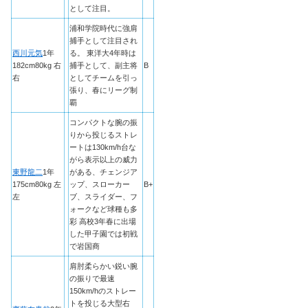
として注目。
浦和学院時代に強肩
捕手として注目され
西川元気
1年
る。 東洋大4年時は
182cm80kg 右
捕手として、副主将
B
右
としてチームを引っ
張り、春にリーグ制
覇
コンパクトな腕の振
りから投じるストレ
ートは130km/h台な
がら表示以上の威力
東野龍二
1年
がある、チェンジア
175cm80kg 左
ップ、スローカー
B+
左
ブ、スライダー、フ
ォークなど球種も多
彩 高校3年春に出場
した甲子園では初戦
で岩国商
肩肘柔らかい鋭い腕
の振りで最速
150km/hのストレー
トを投じる大型右