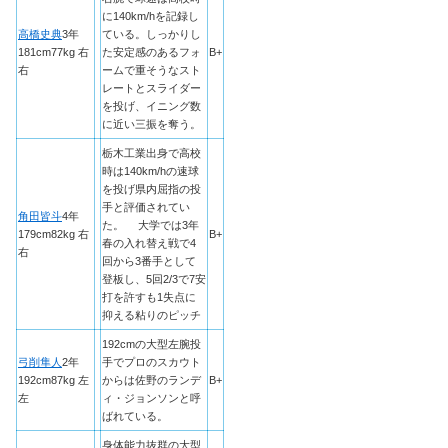
に140km/hを記録し
高橋史典
3年
ている。しっかりし
181cm77kg 右
た安定感のあるフォ
B+
右
ームで重そうなスト
レートとスライダー
を投げ、イニング数
に近い三振を奪う。
栃木工業出身で高校
時は140km/hの速球
を投げ県内屈指の投
手と評価されてい
角田皆斗
4年
た。 大学では3年
179cm82kg 右
B+
春の入れ替え戦で4
右
回から3番手として
登板し、5回2/3で7安
打を許すも1失点に
抑える粘りのピッチ
192cmの大型左腕投
弓削隼人
2年
手でプロのスカウト
192cm87kg 左
からは佐野のランデ
B+
左
ィ・ジョンソンと呼
ばれている。
身体能力抜群の大型