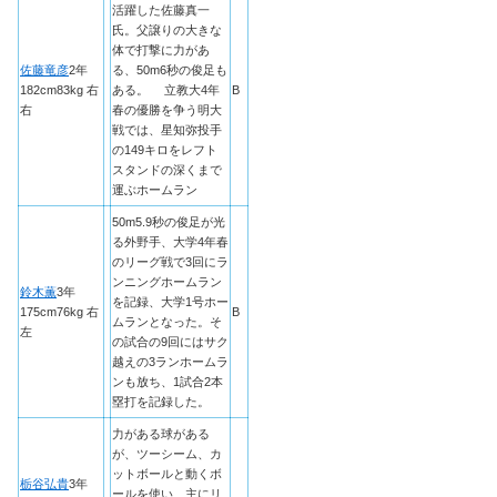
活躍した佐藤真一
氏。父譲りの大きな
体で打撃に力があ
佐藤竜彦
2年
る、50m6秒の俊足も
182cm83kg 右
ある。 立教大4年
B
右
春の優勝を争う明大
戦では、星知弥投手
の149キロをレフト
スタンドの深くまで
運ぶホームラン
50m5.9秒の俊足が光
る外野手、大学4年春
のリーグ戦で3回にラ
ンニングホームラン
鈴木薫
3年
を記録、大学1号ホー
175cm76kg 右
B
ムランとなった。そ
左
の試合の9回にはサク
越えの3ランホームラ
ンも放ち、1試合2本
塁打を記録した。
力がある球がある
が、ツーシーム、カ
ットボールと動くボ
栃谷弘貴
3年
ールを使い、主にリ