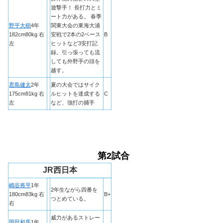
遊撃手！ 長打力とミ
ート力がある。 春季
野平大樹
4年
関東大会の東海大浦
182cm80kg 右
安戦で2本の2ベース
B
左
ヒットなど3安打記
録。引っ張っても流
しても外野手の頭を
越す。
君島健太
2年
夏の大会ではサイク
175cm81kg 右
ルヒットを達成する
C
左
など、強打の捕手
第2試合
JR西日本
嶋谷将平
1年
2年生ながら四番を
180cm83kg 右
B+
つとめている。
右
威力があるストレー
岡田和馬
1年