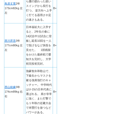
ら腰の据わった鋭い
鳥居丈寛
2年
スイングから長打を
173cm82kg 左
B+
打つ。 逆方向へ上手
左
く打てる器用さや足
の速さもある。
日本福祉大に入学す
ると、2年生の春に
14試合中12試合に登
西川昇吾
3年
板し延長10回を一人
177cm80kg 左
で投げるなど快投を
B+
左
見せた。 1部残留
をかけた最終戦で愛
知大を完封し、大学
初完投初完封。
強豪智弁和歌山で、
下級生からマスクを
被る強肩強打のキャ
ッチャー。 中学時代
西山統麻
3年
はU-15の日本代表に
174cm89kg 右
B+
選ばれる。 肩が非常
右
に強く、また打撃で
も１年秋の近畿大会
で本塁打を放つなど
パワーがある。