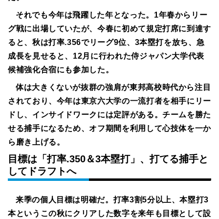
それでも今年は飛躍した年となった。1年春からリー
グ戦に出場していたが、今春に初めて規定打席に到達す
ると、秋は打率.356でリーグ9位、3本塁打を放ち、急
成長を見せると、12月に行われた侍ジャパン大学代表
候補強化合宿にも参加した。
体は大きくないが抜群の強肩が東邦高校時代から注目
されており、今年は東京六大学の一流打者を相手にリー
ドし、インサイドワークには定評がある。チームを勝た
せる捕手になるため、オフ期間を利用して心技体を一か
ら磨き上げる。
目標は「打率.350＆3本塁打」、打てる捕手と
してドラフトへ
来季の個人目標は明確だ。打率3割5分以上、本塁打3
本というこの秋にクリアした数字を来年も目標として設