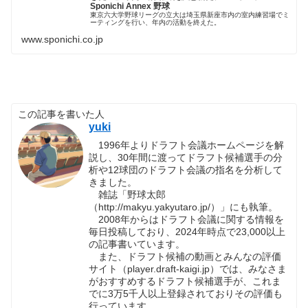
Sponichi Annex 野球
東京六大学野球リーグの立大は埼玉県新座市内の室内練習場でミ
ーティングを行い、年内の活動を終えた。
www.sponichi.co.jp
この記事を書いた人
yuki
1996年よりドラフト会議ホームページを解
説し、30年間に渡ってドラフト候補選手の分
析や12球団のドラフト会議の指名を分析して
きました。
雑誌「野球太郎
（http://makyu.yakyutaro.jp/）」にも執筆。
2008年からはドラフト会議に関する情報を
毎日投稿しており、2024年時点で23,000以上
の記事書いています。
また、ドラフト候補の動画とみんなの評価
サイト（player.draft-kaigi.jp）では、みなさま
がおすすめするドラフト候補選手が、これま
でに3万5千人以上登録されておりその評価も
行っています。