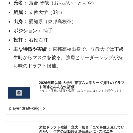
氏名：
落合 智哉（おちあい・ともや）
所属：
立教大学（3年）
出身：
愛知県（東邦高校卒）
ポジション：
捕手
投打：
右投右打
主な特徴や実績：
東邦高校出身で、立教大では下級
生時からマスクを被る。強肩とリーダーシップが持
ち味のドラフト候補。
2026年度以降-大学生-東京六大学リーグ捕手のドラフ
ト候補とみんなの評価
ドラフト候補の評価や動画、みなさまのコメントを紹介します
player.draft-kaigi.jp
来秋ドラフト候補 立大・落合「全てを鍛え直してい
きたい」年内の活動終え決意新たに - スポニチ