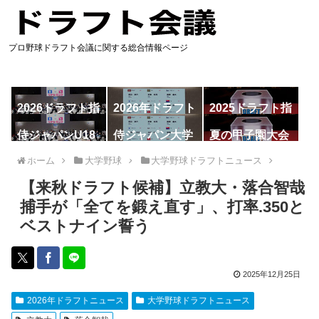
プロ野球ドラフト会議に関する総合情報ページ
2026ドラフト指
2026年ドラフト
2025ドラフト指
名予想
候補
名一覧
侍ジャパンU18
侍ジャパン大学
夏の甲子園大会
代表
代表
ホーム
大学野球
大学野球ドラフトニュース
【来秋ドラフト候補】立教大・落合智哉
捕手が「全てを鍛え直す」、打率.350と
ベストナイン誓う
2025年12月25日
2026年ドラフトニュース
大学野球ドラフトニュース