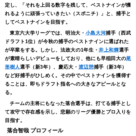
定し、「それを上回る数字を残して、ベストナインが獲
れるように頑張っていきたい（スポニチ）」と、捕手と
してベストナインを目指す。
東京六大学リーグでは、明治大・
小島大河
捕手（西武
ドラフト1位）が今秋の捕手のベストナインに選ばれた
が卒業をする。しかし、法政大の1年生・
井上和輝
選手
が素晴らしいデビューをしており、他にも早稲田大の
尾
形樹人
選手（新3年）、慶応大・
渡辺憩
捕手（新3年）
など好捕手がひしめく。その中でベストナインを獲得す
ることは、即ちドラフト指名への大きなアピールとな
る。
チームの主将にもなった落合選手は、打てる捕手とし
て攻守で存在感を示し、悲願のリーグ優勝とプロ入りを
目指す。
落合智哉 プロフィール