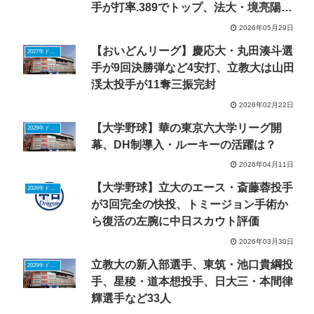
手が打率.389でトップ、法大・境亮陽選
手が追う
2026年05月29日
【おいどんリーグ】慶応大・丸田湊斗選
2027年ドラフトニュース
手が9回決勝弾など4安打、立教大は山田
渓太投手が11奪三振完封
2026年02月22日
【大学野球】華の東京六大学リーグ開
2029年ドラフトニュース
幕、DH制導入・ルーキーの活躍は？
2026年04月11日
【大学野球】立大のエース・斎藤蓉投手
2026年ドラフトニュース
が3回完全の快投、トミージョン手術か
ら復活の左腕に中日スカウト評価
2026年03月30日
立教大の新入部選手、東筑・池口貴綱投
2029年ドラフトニュース
手、星稜・道本想投手、日大三・本間律
輝選手など33人