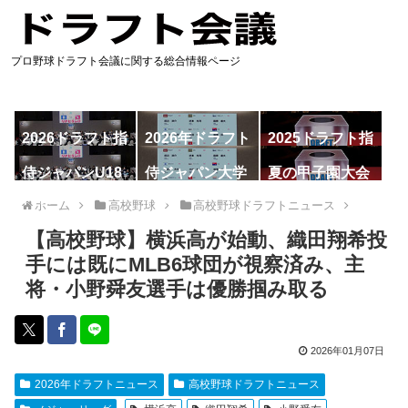
プロ野球ドラフト会議に関する総合情報ページ
2026ドラフト指
2026年ドラフト
2025ドラフト指
名予想
候補
名一覧
侍ジャパンU18
侍ジャパン大学
夏の甲子園大会
代表
代表
ホーム
高校野球
高校野球ドラフトニュース
【高校野球】横浜高が始動、織田翔希投
手には既にMLB6球団が視察済み、主
将・小野舜友選手は優勝掴み取る
2026年01月07日
2026年ドラフトニュース
高校野球ドラフトニュース