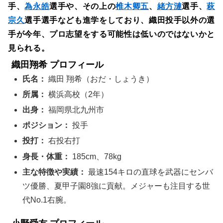
手、
為永皓
選手や、その上の
椎木卿五
、
緒方漣
選手、
萩
宗久
選手選手なども進学をしており、織田投手以外の選
手が今年、プロ志望をする可能性は低いのではないかと
見られる。
織田翔希 プロフィール
氏名：
織田 翔希（おだ・しょうき）
所属：
横浜高校（2年）
出身：
福岡県北九州市
ポジション：
投手
投打：
右投右打
身長・体重：
185cm、78kg
主な特徴や実績：
最速154キロの直球を武器にセンバ
ツ優勝、夏甲子園8強に貢献。メジャーも注目する世
代No.1右腕。