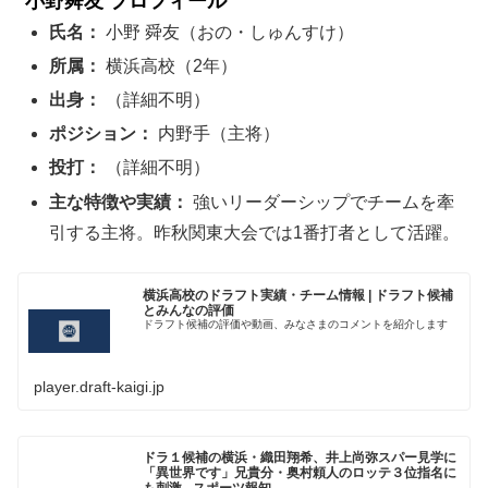
小野舜友 プロフィール
氏名：
小野 舜友（おの・しゅんすけ）
所属：
横浜高校（2年）
出身：
（詳細不明）
ポジション：
内野手（主将）
投打：
（詳細不明）
主な特徴や実績：
強いリーダーシップでチームを牽
引する主将。昨秋関東大会では1番打者として活躍。
横浜高校のドラフト実績・チーム情報 | ドラフト候補
とみんなの評価
ドラフト候補の評価や動画、みなさまのコメントを紹介します
player.draft-kaigi.jp
ドラ１候補の横浜・織田翔希、井上尚弥スパー見学に
「異世界です」兄貴分・奥村頼人のロッテ３位指名に