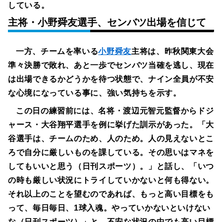
している。
主将・小野舜友選手、センバツ出場を信じて
一方、チームを率いる
小野舜友
主将は、昨秋関東大会
準々決勝で敗れ、あと一歩でセンバツ当確を逃し、現在
は出場できるかどうかを待つ状態で、ナイン全員が不安
な心境になっている事に、強い気持ちを示す。
この日の練習前には、名将・渡辺元智元監督からドジ
ャース・大谷翔平選手を例に挙げた訓示があった。「大
谷選手は、チームのため、人のため。人の見えないとこ
ろで自分に厳しいものを課している。その思いはマネを
してもいいと思う（日刊スポーツ）。」と話し、「いつ
の時も厳しい状況にトライしていかないと何も得ない。
それ以上のことを望むのであれば、もっと高い目標をも
って、毎日毎日、1球入魂。やっていかないといけない
な（日刊スポーツ）」と、不安な状況の中でも高い目標