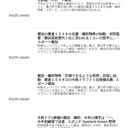
も刺激 - スポーツ報知
今年のドラフト戦線も逸材がそろう。高校生の目玉は昨春センバ
ツＶ、夏の甲子園８強に導いた横浜の最速１５４キロ右腕・織田
翔希（２年）だ。スカウト陣の熱視線が注がれる。
hochi.news
横浜の最速１５４キロ右腕・織田翔希が始動 村田監
督「横浜高校歴代１位と言われるくらいの投手に」 -
スポーツ報知
昨春センバツで１９年ぶりの優勝を成し遂げ、夏の甲子園では１
７年ぶりに８強入りした横浜（神奈川）が６日、横浜市内の同校
グラウンドで新年最初の練習を行った。
hochi.news
横浜・織田翔希「圧倒できるような投球」目指し始
動 最速１５４キロの今秋ドラフト１位候補右腕 - ス
ポーツ報知
昨春センバツで１９年ぶりの優勝を成し遂げ、夏の甲子園では１
７年ぶりに８強入りした横浜（神奈川）が６日、横浜市内の同校
グラウンドで新年最初の練習を行った。
hochi.news
今秋ドラ1候補の横浜・織田、今年の漢字は「一」
今年初練習で決意 - スポニチ Sponichi Annex 野球
昨秋関東大会で8強入りした横浜（神奈川）が6日、横浜市内の