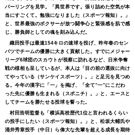
パーリングを見学。「異世界です。張り詰めた空気が本
当にすごくて。勉強になりました（スポーツ報知）。」
と、世界最強のボクサーが放つ闘争心と緊張感を肌で感
じ、勝負師としての魂を刻み込んだ。
織田投手は最速154キロの速球を投げ、昨年春のセン
バツでチームの優勝に大きく貢献した。すでにメジャー
リーグ6球団のスカウトが視察に訪れるなど、日米争奪
戦の様相も呈しているが、本人は「目の前の選抜に向け
てやっている（サンケイスポーツ）。」と足元を見つめ
る。今年の漢字に「一」を掲げ、「全て“一”にこだわ
った先に優勝も生まれる（スポニチ）。」と、エースと
してチームを勝たせる投球を誓った。
村田浩明監督も「横浜高校歴代1位と言われるくらい
の投手にしたい（スポーツ報知）。」と、松坂大輔氏や
涌井秀章投手（中日）ら偉大な先輩を超える成長を期待