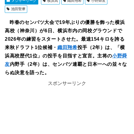
メジャーリーグ
横浜高
織田翔希
小野舜友
池田聖摩
昨春のセンバツ大会で19年ぶりの優勝を飾った横浜
高校（神奈川）が6日、横浜市内の同校グラウンドで
2026年の練習をスタートさせた。最速154キロを誇る
来秋ドラフト1位候補・
織田翔希
投手（2年）は、「横
浜高校歴代1位」の投手を目指すと宣言。主将の
小野舜
友
内野手（2年）は、センバツ連覇と日本一への並々な
らぬ決意を語った。
スポンサーリンク