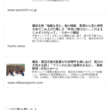
グラウンドで今年初練習を行った。
www.sponichi.co.jp
横浜主将「地獄を見た」秋の惜敗 客席から見た神宮
大会でこみ上げた悔しさ「本当に情けない…このまま
じゃダメだなって」 - スポーツ報知
今春センバツで１９年ぶりの優勝を成し遂げ、夏の甲子園では１
７年ぶりに８強入りした横浜（神奈川）が２７日、横浜市内の同
校で今年の活動を納めた。
hochi.news
横浜・渡辺元智元監督が大谷翔平を例にあげ、努力の
大切さを説く「ファンのために結果出せるか」 - 高校
野球 : 日刊スポーツ
昨年センバツ優勝の横浜が6日、横浜市の同校グラウンドで始動
した。朝9時から環境整備を行い、13時からは村田浩明監督
（39）を筆頭に、幹部の選手が並び外野から内… - 日刊スポー
ツ新聞社のニュースサイト、ニッカンスポーツ・コム
www.nikkansports.com
（nikkans...
この記事を書いた人