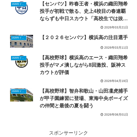
【センバツ】昨春王者・横浜の織田翔希
2026年ドラフトニュース
投手が初戦で散る、史上4校目の春連覇
ならずも中日スカウト「高校生では抜け
ている」
2026年03月21日
【２０２６センバツ】横浜高の注目選手
2026年ドラフトニュース
2026年03月11日
【高校野球】横浜高のエース・織田翔希
2026年ドラフトニュース
投手がマメ潰しながら8回激投、阪神ス
カウトが評価
2026年04月19日
【高校野球】智弁和歌山・山田凜虎捕手
2026年ドラフトニュース
が甲子園練習に登場、東海中央ボーイズ
の仲間と最後の夏を闘う
2026年08月01日
スポンサーリンク