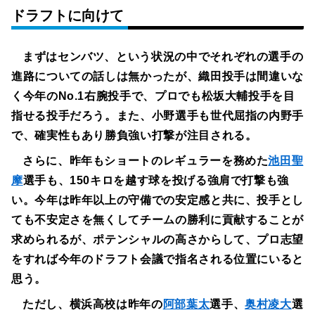
ドラフトに向けて
まずはセンバツ、という状況の中でそれぞれの選手の
進路についての話しは無かったが、織田投手は間違いな
く今年のNo.1右腕投手で、プロでも松坂大輔投手を目
指せる投手だろう。また、小野選手も世代屈指の内野手
で、確実性もあり勝負強い打撃が注目される。
さらに、昨年もショートのレギュラーを務めた
池田聖
摩
選手も、150キロを越す球を投げる強肩で打撃も強
い。今年は昨年以上の守備での安定感と共に、投手とし
ても不安定さを無くしてチームの勝利に貢献することが
求められるが、ポテンシャルの高さからして、プロ志望
をすれば今年のドラフト会議で指名される位置にいると
思う。
ただし、横浜高校は昨年の
阿部葉太
選手、
奥村凌大
選