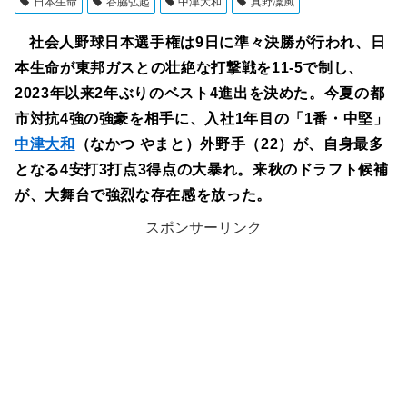
日本生命
谷脇弘起
中津大和
真野凜風
社会人野球日本選手権は9日に準々決勝が行われ、日
本生命が東邦ガスとの壮絶な打撃戦を11-5で制し、
2023年以来2年ぶりのベスト4進出を決めた。今夏の都
市対抗4強の強豪を相手に、入社1年目の「1番・中堅」
中津大和
（なかつ やまと）外野手（22）が、自身最多
となる4安打3打点3得点の大暴れ。来秋のドラフト候補
が、大舞台で強烈な存在感を放った。
スポンサーリンク