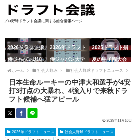
プロ野球ドラフト会議に関する総合情報ページ
2026ドラフト指
2026年ドラフト
2025ドラフト指
名予想
候補
名一覧
侍ジャパンU18
侍ジャパン大学
夏の甲子園大会
代表
代表
ホーム
社会人野球
社会人野球ドラフトニュース
日本生命ルーキーの中津大和選手が4安
打3打点の大暴れ、4強入りで来秋ドラ
フト候補へ猛アピール
2025年11月10日
2026年ドラフトニュース
社会人野球ドラフトニュース