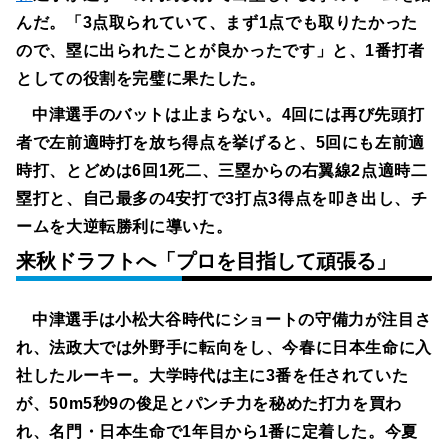
んだ。「3点取られていて、まず1点でも取りたかった
ので、塁に出られたことが良かったです」と、1番打者
としての役割を完璧に果たした。
中津選手のバットは止まらない。4回には再び先頭打
者で左前適時打を放ち得点を挙げると、5回にも左前適
時打、とどめは6回1死二、三塁からの右翼線2点適時二
塁打と、自己最多の4安打で3打点3得点を叩き出し、チ
ームを大逆転勝利に導いた。
来秋ドラフトへ「プロを目指して頑張る」
中津選手は小松大谷時代にショートの守備力が注目さ
れ、法政大では外野手に転向をし、今春に日本生命に入
社したルーキー。大学時代は主に3番を任されていた
が、50m5秒9の俊足とパンチ力を秘めた打力を買わ
れ、名門・日本生命で1年目から1番に定着した。今夏