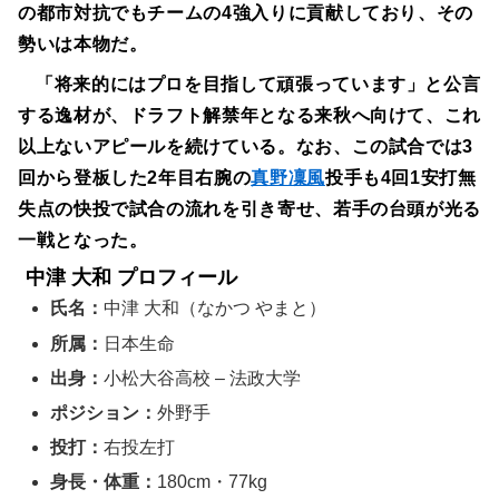
の都市対抗でもチームの4強入りに貢献しており、その
勢いは本物だ。
「将来的にはプロを目指して頑張っています」と公言
する逸材が、ドラフト解禁年となる来秋へ向けて、これ
以上ないアピールを続けている。なお、この試合では3
回から登板した2年目右腕の
真野凜風
投手も4回1安打無
失点の快投で試合の流れを引き寄せ、若手の台頭が光る
一戦となった。
中津 大和 プロフィール
氏名：
中津 大和（なかつ やまと）
所属：
日本生命
出身：
小松大谷高校 – 法政大学
ポジション：
外野手
投打：
右投左打
身長・体重：
180cm・77kg