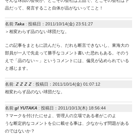
そんな球団の会長が、どこぞの会社は上品で、どこぞの会社は下
品だって、発言すること自体が品がないってこと！
名前:
Taka
:
投稿日：2011/10/14(金) 23:51:27
＞相変わらず品のない球団だな。
この記事をまともに読んだら、だれも断言できないし、東海大の
部員が一人で先走って勝手なコメント書いた恐れもある。そのう
えで「品のない～」というコメントには、偏見が込められている
と感じます。
名前:
ＺＺＺＺ
:
投稿日：2011/10/14(金) 01:07:12
相変わらず品のない球団だな。
名前:
gl YUTAKA
:
投稿日：2011/10/13(木) 18:56:44
？マークを付けたにせよ、管理人の立場である者がこのよ
うな断定的なコメントを公に載せる事は、少なからず問題がある
のではないか？