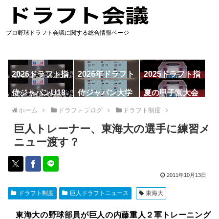
プロ野球ドラフト会議に関する総合情報ページ
2026ドラフト指
2026年ドラフト
2025ドラフト指
名予想
候補
名一覧
侍ジャパンU18
侍ジャパン大学
夏の甲子園大会
代表
代表
ホーム
ドラフトブログ
ドラフト制度
巨人トレーナー、東海大の選手に練習メ
ニュー渡す？
2011年10月13日
ドラフト制度
巨人ドラフトニュース
東海大
東海大の野球部員が巨人の内藤重人２軍トレーニング