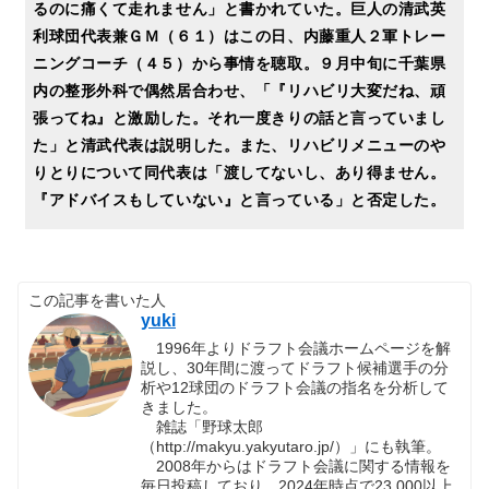
るのに痛くて走れません」と書かれていた。巨人の清武英
利球団代表兼ＧＭ（６１）はこの日、内藤重人２軍トレー
ニングコーチ（４５）から事情を聴取。９月中旬に千葉県
内の整形外科で偶然居合わせ、「『リハビリ大変だね、頑
張ってね』と激励した。それ一度きりの話と言っていまし
た」と清武代表は説明した。また、リハビリメニューのや
りとりについて同代表は「渡してないし、あり得ません。
『アドバイスもしていない』と言っている」と否定した。
この記事を書いた人
yuki
1996年よりドラフト会議ホームページを解
説し、30年間に渡ってドラフト候補選手の分
析や12球団のドラフト会議の指名を分析して
きました。
雑誌「野球太郎
（http://makyu.yakyutaro.jp/）」にも執筆。
2008年からはドラフト会議に関する情報を
毎日投稿しており、2024年時点で23,000以上