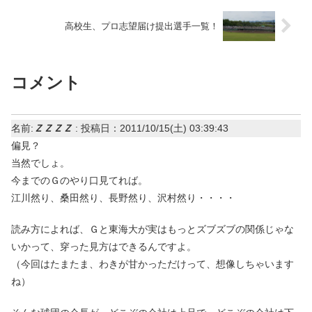
高校生、プロ志望届け提出選手一覧！
コメント
名前:
ＺＺＺＺ
:
投稿日：2011/10/15(土) 03:39:43
偏見？
当然でしょ。
今までのＧのやり口見てれば。
江川然り、桑田然り、長野然り、沢村然り・・・・
読み方によれば、Ｇと東海大が実はもっとズブズブの関係じゃな
いかって、穿った見方はできるんですよ。
（今回はたまたま、わきが甘かっただけって、想像しちゃいます
ね）