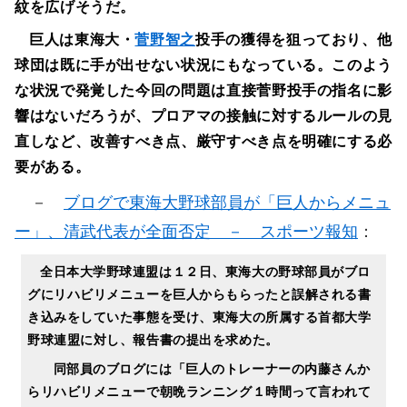
紋を広げそうだ。
巨人は東海大・
菅野智之
投手の獲得を狙っており、他
球団は既に手が出せない状況にもなっている。このよう
な状況で発覚した今回の問題は直接菅野投手の指名に影
響はないだろうが、プロアマの接触に対するルールの見
直しなど、改善すべき点、厳守すべき点を明確にする必
要がある。
－
ブログで東海大野球部員が「巨人からメニュ
ー」、清武代表が全面否定 －
スポーツ報知
：
全日本大学野球連盟は１２日、東海大の野球部員がブロ
グにリハビリメニューを巨人からもらったと誤解される書
き込みをしていた事態を受け、東海大の所属する首都大学
野球連盟に対し、報告書の提出を求めた。
同部員のブログには「巨人のトレーナーの内藤さんか
らリハビリメニューで朝晩ランニング１時間って言われて