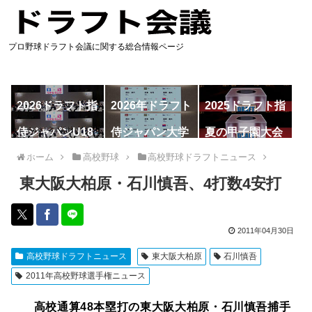
プロ野球ドラフト会議に関する総合情報ページ
2026ドラフト指
2026年ドラフト
2025ドラフト指
名予想
候補
名一覧
侍ジャパンU18
侍ジャパン大学
夏の甲子園大会
代表
代表
ホーム
高校野球
高校野球ドラフトニュース
東大阪大柏原・石川慎吾、4打数4安打
2011年04月30日
高校野球ドラフトニュース
東大阪大柏原
石川慎吾
2011年高校野球選手権ニュース
高校通算48本塁打の東大阪大柏原・石川慎吾捕手