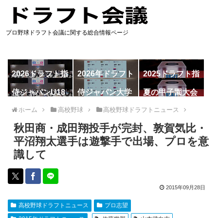
プロ野球ドラフト会議に関する総合情報ページ
2026ドラフト指
2026年ドラフト
2025ドラフト指
名予想
候補
名一覧
侍ジャパンU18
侍ジャパン大学
夏の甲子園大会
代表
代表
ホーム
高校野球
高校野球ドラフトニュース
秋田商・成田翔投手が完封、敦賀気比・
平沼翔太選手は遊撃手で出場、プロを意
識して
2015年09月28日
高校野球ドラフトニュース
プロ志望