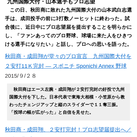
九州国際大付・山本選手もプロ志望
この日、秋田商に敗れた九州国際大付の山本武白志選
手は、成田投手の前に3打数ノーヒットに終わった。試
合後に、近日中にプロ志望届を提出することを明らかに
し、「ファンあってのプロ野球、球場に来た人をひきつ
ける選手になりたい」と話し、プロへの思いを語った。
秋田商・成田翔が堂々のプロ宣言 九州国際大付を
２安打11Ｋ完封 ― スポニチ Sponichi Annex 野球
2015/９/２８
秋田商はエース左腕・成田翔が２安打完封の好投で九州
国際大付を下した。日本代表で東海大相模・小笠原から教
わったチェンジアップと縦のスライダーで１１奪三振。
「投球の幅が広がった」と自信を見せた。
秋田商・成田翔、２安打完封！プロ志望届提出へ／