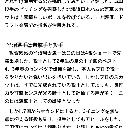
どれだけ通用するのか挑戦してみたい」と話した。成田
投手のピッチングを視察した北海道日本ハムの芝草スカ
ウトは「素晴らしいボールを投げている。」と評価、ド
ラフト会議での指名が注目される。
平沼選手は遊撃手と投手
敦賀気比の平沼翔太選手はこの日は4番ショートで先
発出場した。投手として2年生の夏の甲子園のベスト
4、3年春のセンバツで優勝を話し、本人もプロで投手
をやりたいと強い思いを抱いている。しかしプロのスカ
ウトは、すでに完成されている投手としてよりも、長打
力や打撃センスが光る野手として評価する声が多く、こ
の日は遊撃手としての出場となった。
しかし7回からマウンドに上ると、3イニングを無失
点に抑える好投も見せ、投手としてもアピールをした。
二刀流については「頑張ります」と話したものの歯切れ