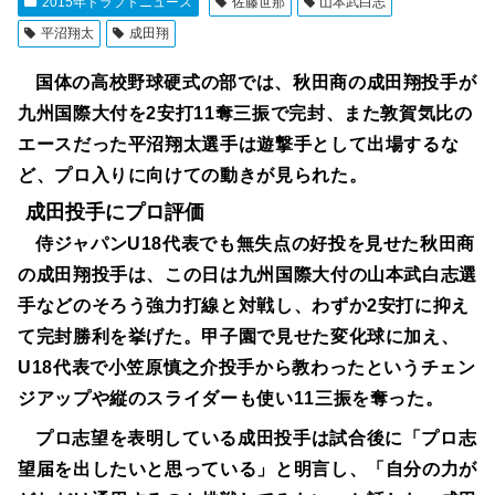
2015年ドラフトニュース
佐藤世那
山本武白志
平沼翔太
成田翔
国体の高校野球硬式の部では、秋田商の成田翔投手が
九州国際大付を2安打11奪三振で完封、また敦賀気比の
エースだった平沼翔太選手は遊撃手として出場するな
ど、プロ入りに向けての動きが見られた。
成田投手にプロ評価
侍ジャパンU18代表でも無失点の好投を見せた秋田商
の成田翔投手は、この日は九州国際大付の山本武白志選
手などのそろう強力打線と対戦し、わずか2安打に抑え
て完封勝利を挙げた。甲子園で見せた変化球に加え、
U18代表で小笠原慎之介投手から教わったというチェン
ジアップや縦のスライダーも使い11三振を奪った。
プロ志望を表明している成田投手は試合後に「プロ志
望届を出したいと思っている」と明言し、「自分の力が