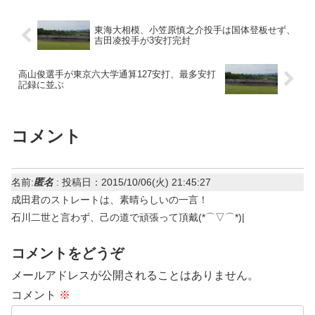
東海大相模、小笠原慎之介投手は国体登板せず、
吉田凌投手が3安打完封
高山俊選手が東京六大学通算127安打、最多安打
記録に並ぶ
コメント
名前:
匿名
:
投稿日：2015/10/06(火) 21:45:27
成田君のストレートは、素晴らしいの一言！
石川二世と言わず、己の道で頑張って頂戴(*⌒▽⌒*)|
コメントをどうぞ
メールアドレスが公開されることはありません。
コメント
※