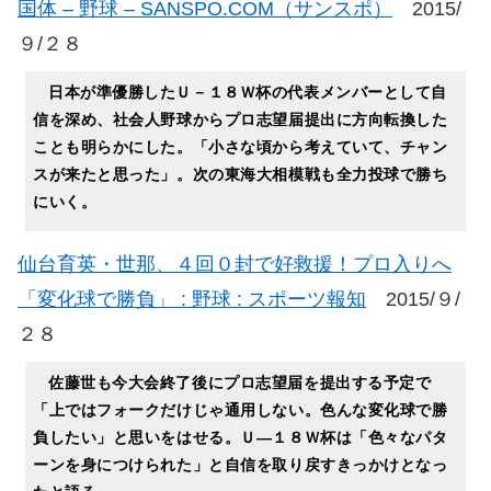
国体 – 野球 – SANSPO.COM（サンスポ）
2015/
９/２８
日本が準優勝したＵ－１８Ｗ杯の代表メンバーとして自
信を深め、社会人野球からプロ志望届提出に方向転換した
ことも明らかにした。「小さな頃から考えていて、チャン
スが来たと思った」。次の東海大相模戦も全力投球で勝ち
にいく。
仙台育英・世那、４回０封で好救援！プロ入りへ
「変化球で勝負」 : 野球 : スポーツ報知
2015/９/
２８
佐藤世も今大会終了後にプロ志望届を提出する予定で
「上ではフォークだけじゃ通用しない。色んな変化球で勝
負したい」と思いをはせる。Ｕ―１８Ｗ杯は「色々なパタ
ーンを身につけられた」と自信を取り戻すきっかけとなっ