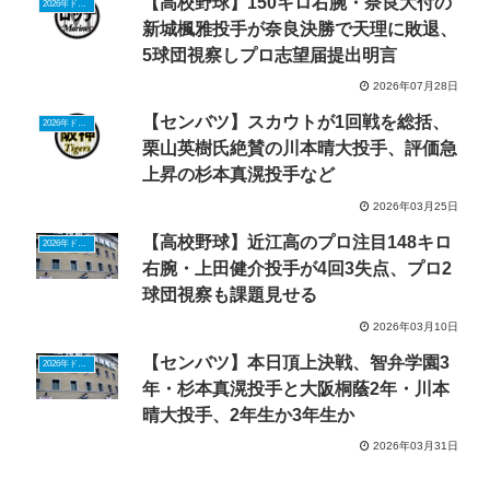
【高校野球】150キロ右腕・奈良大付の
2026年ドラフトニュース
新城楓雅投手が奈良決勝で天理に敗退、
5球団視察しプロ志望届提出明言
2026年07月28日
【センバツ】スカウトが1回戦を総括、
2026年ドラフトニュース
栗山英樹氏絶賛の川本晴大投手、評価急
上昇の杉本真滉投手など
2026年03月25日
【高校野球】近江高のプロ注目148キロ
2026年ドラフトニュース
右腕・上田健介投手が4回3失点、プロ2
球団視察も課題見せる
2026年03月10日
【センバツ】本日頂上決戦、智弁学園3
2026年ドラフトニュース
年・杉本真滉投手と大阪桐蔭2年・川本
晴大投手、2年生か3年生か
2026年03月31日