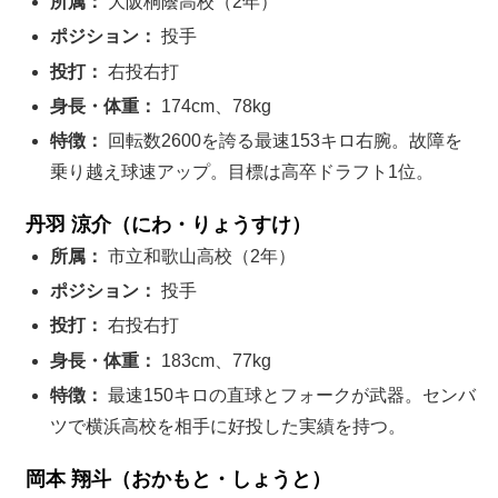
所属：
大阪桐蔭高校（2年）
ポジション：
投手
投打：
右投右打
身長・体重：
174cm、78kg
特徴：
回転数2600を誇る最速153キロ右腕。故障を
乗り越え球速アップ。目標は高卒ドラフト1位。
丹羽 涼介（にわ・りょうすけ）
所属：
市立和歌山高校（2年）
ポジション：
投手
投打：
右投右打
身長・体重：
183cm、77kg
特徴：
最速150キロの直球とフォークが武器。センバ
ツで横浜高校を相手に好投した実績を持つ。
岡本 翔斗（おかもと・しょうと）