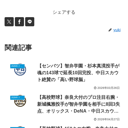
シェアする
yuki
関連記事
【センバツ】智弁学園・杉本真滉投手が
2026年ドラフトニュース
魂の143球で延長10回完投、中日スカウ
ト絶賛の「高い野球脳」
2026年03月26日
【高校野球】奈良大付のプロ注目右腕・
2026年ドラフトニュース
新城楓雅投手が智弁学園を相手に8回3失
点、オリックス・DeNA・中日スカウト
視察
2026年04月27日