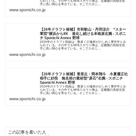
られている。その中でもNPBスカウト陣は、近畿圏の高校生投
手に高い関心を寄せている。そこでスポニ…
www.sponichi.co.jp
【26年ドラフト候補】市和歌山・丹羽涼介 “スター
軍団”横浜から8K 進化し続ける本格派右腕 - スポニ
チ Sponichi Annex 野球
2026年のドラフト戦線は、数多くの逸材がひしめく豊作年とみ
られている。その中でもNPBスカウト陣は、近畿圏の高校生投
手に高い関心を寄せている。そこでスポニ…
www.sponichi.co.jp
【26年ドラフト候補】香里丘・岡本翔斗 今夏履正社
相手に好投 無名校の素材型“原石”右腕 - スポニチ
Sponichi Annex 野球
2026年のドラフト戦線は、数多くの逸材がひしめく豊作年とみ
られている。その中でもNPBスカウト陣は、近畿圏の高校生投
手に高い関心を寄せている。そこでスポニ…
www.sponichi.co.jp
この記事を書いた人