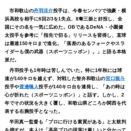
市和歌山の
丹羽涼介
投手は、今春センバツで強豪・横
浜高校を相手に6回2/3を1失点、8奪三振と好投し、全
国にその名を一気に広めた。OBであるDeNA・小園健
太投手を参考に「指先で切る」リリースを習得し、直球
は最速150キロまで進化。「落差のあるフォークやスラ
イダーも僕の武器（スポーツニッポン）。」と語る本格
派だ。
丹羽投手も1年時は苦しんでいた。特に1年秋には球
速が140キロを越えず、対戦した智弁和歌山の
宮口龍斗
投手や
渡邊颯人
投手が140キロ台を連発し、「あの時は
心が折れた（スポーツニッポン）」と話す。しかし、2
年でその状況を大きく覆し、和歌山県どころか関西を代
表する右腕投手となった。
半田真一監督も「プロに行ける素質がある」と太鼓判
を押すが、本人は「高卒プロの現実は厳しいと分かって