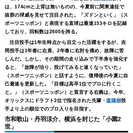
は、174cmと上背は無いものの、今夏前に関東遠征で
抜群の球威を見せて注目された。「ズドンといく」（ス
ポーツニッポン）と表現する直球は最速153キロを記録
しており、回転数は2600を誇る。
注目投手は1年生時点から目立った活躍をするが、吉
岡投手は1年春に右肩、2年春に右肘を痛め、故障に苦
しんだ。しかし、その期間の走り込みで下半身を強化す
ると、「故障が治り、投げてみると速くなっていた」
（スポーツニッポン）と話すように、復帰後の今夏に自
己最速を更新した。「目標は高卒1位でプロに行くこ
と。」（スポーツニッポン）と宣言する右腕は、今年、
オリックスにドラフト2位で指名された先輩・
森陽樹
投
手より上の順位でのプロ入りを目指す。
市和歌山・丹羽涼介、横浜を封じた「小園2
世」