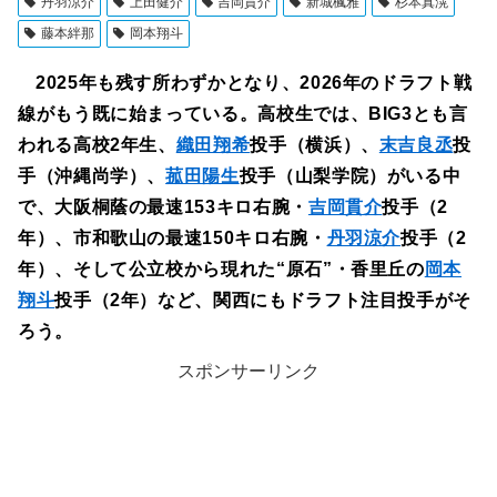
丹羽涼介
上田健介
吉岡貫介
新城楓雅
杉本真滉
藤本絆那
岡本翔斗
2025年も残す所わずかとなり、2026年のドラフト戦
線がもう既に始まっている。高校生では、BIG3とも言
われる高校2年生、
織田翔希
投手（横浜）、
末吉良丞
投
手（沖縄尚学）、
菰田陽生
投手（山梨学院）がいる中
で、大阪桐蔭の最速153キロ右腕・
吉岡貫介
投手（2
年）、市和歌山の最速150キロ右腕・
丹羽涼介
投手（2
年）、そして公立校から現れた“原石”・香里丘の
岡本
翔斗
投手（2年）など、関西にもドラフト注目投手がそ
ろう。
スポンサーリンク