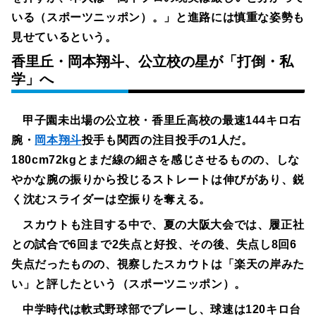
いる（スポーツニッポン）。」と進路には慎重な姿勢も
見せているという。
香里丘・岡本翔斗、公立校の星が「打倒・私
学」へ
甲子園未出場の公立校・香里丘高校の最速144キロ右
腕・
岡本翔斗
投手も関西の注目投手の1人だ。
180cm72kgとまだ線の細さを感じさせるものの、しな
やかな腕の振りから投じるストレートは伸びがあり、鋭
く沈むスライダーは空振りを奪える。
スカウトも注目する中で、夏の大阪大会では、履正社
との試合で6回まで2失点と好投、その後、失点し8回6
失点だったものの、視察したスカウトは「楽天の岸みた
い」と評したという（スポーツニッポン）。
中学時代は軟式野球部でプレーし、球速は120キロ台