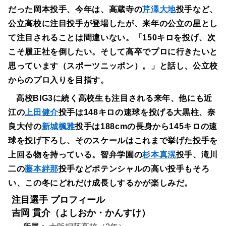
だった岡本投手、今年は、高蔵寺の
芹澤大地
投手など、
公立高校に注目投手が登場したが、来年の公立の星とし
て注目されることは間違いない。「150キロを投げ、次
こそ履正社を倒したい。そして高卒でプロに行きたいと
思っています（スポーツニッポン）。」と話し、公立校
からのプロ入りを目指す。
高校BIG3に続く高校生も注目される来年、他にも近
江の
上田健介
投手は148キロの速球を投げる大黒柱、奈
良大付の
新城楓雅
投手は188cmの長身から145キロの速
球を投げ下ろし、そのスケールはこれまで挙げた投手を
上回る物を持っている。智弁学園の
杉本真滉
投手、滝川
二の
藤本絆那
投手などポテンシャルの高い投手もそろ
い、この冬にどれだけ成長しするかが楽しみだ。
注目選手 プロフィール
吉岡 貫介（よしおか・かんすけ）