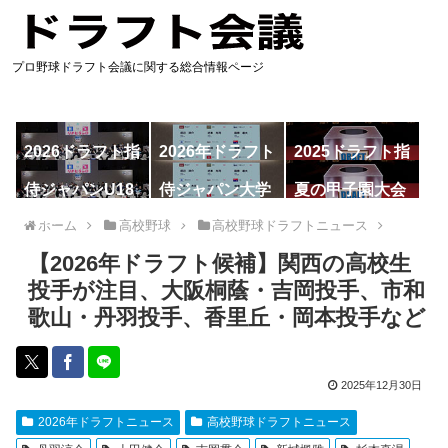
プロ野球ドラフト会議に関する総合情報ページ
2026ドラフト指
2026年ドラフト
2025ドラフト指
名予想
候補
名一覧
侍ジャパンU18
侍ジャパン大学
夏の甲子園大会
代表
代表
ホーム
高校野球
高校野球ドラフトニュース
【2026年ドラフト候補】関西の高校生
投手が注目、大阪桐蔭・吉岡投手、市和
歌山・丹羽投手、香里丘・岡本投手など
2025年12月30日
2026年ドラフトニュース
高校野球ドラフトニュース