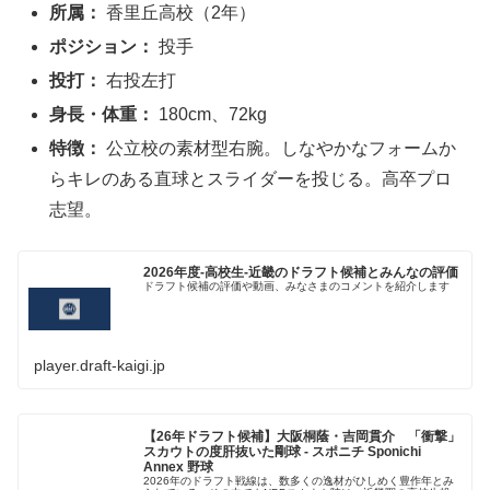
所属：
香里丘高校（2年）
ポジション：
投手
投打：
右投左打
身長・体重：
180cm、72kg
特徴：
公立校の素材型右腕。しなやかなフォームか
らキレのある直球とスライダーを投じる。高卒プロ
志望。
2026年度-高校生-近畿のドラフト候補とみんなの評価
ドラフト候補の評価や動画、みなさまのコメントを紹介します
player.draft-kaigi.jp
【26年ドラフト候補】大阪桐蔭・吉岡貫介 「衝撃」
スカウトの度肝抜いた剛球 - スポニチ Sponichi
Annex 野球
2026年のドラフト戦線は、数多くの逸材がひしめく豊作年とみ