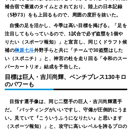
補合宿で最速のタイムとされており、陸上の日本記録
（5秒73）をも上回るもので、周囲の度肝を抜いた。
自慢の足を活かし、今季は高い目標を掲げる。「足を
注目してもらっているので、1試合で必ず盗塁を1個や
りたい（スポーツ報知）」と宣言し、同じくドラフト候
補の
榊原七斗
外野手らと共に「チームで30盗塁はした
い（スポニチ）」と、神宮の杜を走り回る「令和のスー
パーカートリオ」結成を予告した。
目標は巨人・吉川尚輝、ベンチプレス130キロ
のパワーも
目指す選手像は、同じ二塁手の巨人・吉川尚輝選手
だ。「バッティングがいいですし、守備が圧倒的にうま
い。見ていて『こういうふうになりたい』と思います
（スポーツ報知）」と、攻守に高いレベルを誇るプロの