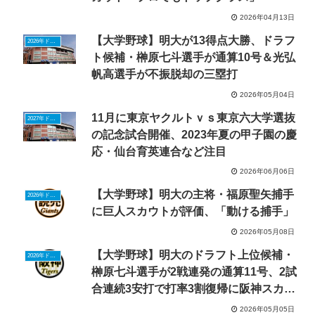
2026年04月13日
【大学野球】明大が13得点大勝、ドラフ
2026年ドラフトニュース
ト候補・榊原七斗選手が通算10号＆光弘
帆高選手が不振脱却の三塁打
2026年05月04日
11月に東京ヤクルトｖｓ東京六大学選抜
2027年ドラフトニュース
の記念試合開催、2023年夏の甲子園の慶
応・仙台育英連合など注目
2026年06月06日
【大学野球】明大の主将・福原聖矢捕手
2026年ドラフトニュース
に巨人スカウトが評価、「動ける捕手」
2026年05月08日
【大学野球】明大のドラフト上位候補・
2026年ドラフトニュース
榊原七斗選手が2戦連発の通算11号、2試
合連続3安打で打率3割復帰に阪神スカウ
ト「ヤクルト丸山和郁より上」
2026年05月05日