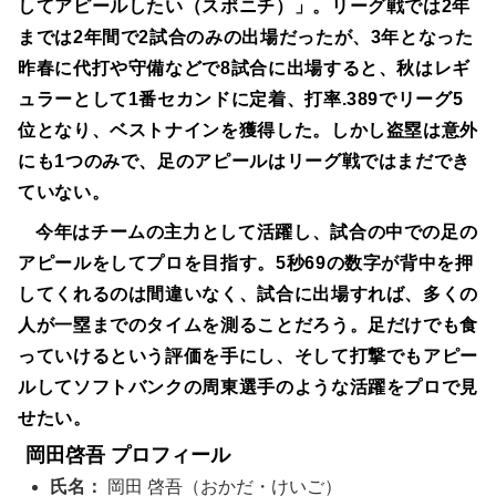
してアピールしたい（スポニチ）」。リーグ戦では2年
までは2年間で2試合のみの出場だったが、3年となった
昨春に代打や守備などで8試合に出場すると、秋はレギ
ュラーとして1番セカンドに定着、打率.389でリーグ5
位となり、ベストナインを獲得した。しかし盗塁は意外
にも1つのみで、足のアピールはリーグ戦ではまだでき
ていない。
今年はチームの主力として活躍し、試合の中での足の
アピールをしてプロを目指す。5秒69の数字が背中を押
してくれるのは間違いなく、試合に出場すれば、多くの
人が一塁までのタイムを測ることだろう。足だけでも食
っていけるという評価を手にし、そして打撃でもアピー
ルしてソフトバンクの周東選手のような活躍をプロで見
せたい。
岡田啓吾 プロフィール
氏名：
岡田 啓吾（おかだ・けいご）