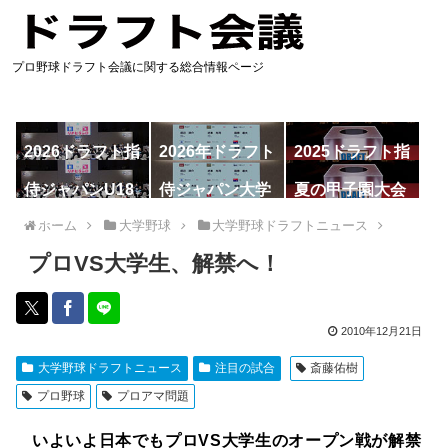
プロ野球ドラフト会議に関する総合情報ページ
2026ドラフト指
2026年ドラフト
2025ドラフト指
名予想
候補
名一覧
侍ジャパンU18
侍ジャパン大学
夏の甲子園大会
代表
代表
ホーム
大学野球
大学野球ドラフトニュース
プロVS大学生、解禁へ！
2010年12月21日
大学野球ドラフトニュース
注目の試合
斎藤佑樹
プロ野球
プロアマ問題
いよいよ日本でもプロVS大学生のオープン戦が解禁