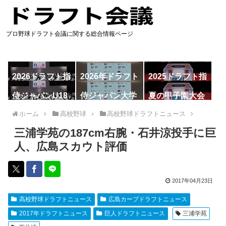
プロ野球ドラフト会議に関する総合情報ページ
2026ドラフト指
2026年ドラフト
2025ドラフト指
名予想
候補
名一覧
侍ジャパンU18
侍ジャパン大学
夏の甲子園大会
代表
代表
ホーム
高校野球
高校野球ドラフトニュース
三浦学苑の187cm右腕・石井涼投手に巨
人、広島スカウト評価
2017年04月23日
高校野球ドラフトニュース
広島カープドラフトニュース
2017年ドラフトニュース
巨人ドラフトニュース
三浦学苑