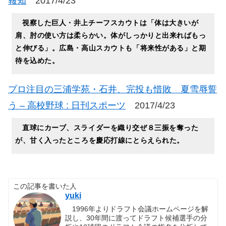
報知
2017/4/23
視察した巨人・井上チーフスカウトは「体は大きいが
肩、肘の使い方は柔らかい。体がしっかりと出来ればもっ
と伸びる」。広島・高山スカウトも「将来性がある」と期
待を込めた。
プロ注目の三浦学苑・石井、完投も惜敗 夏雪辱誓
う – 高校野球 : 日刊スポーツ
2017/4/23
直球にカーブ、スライダーを織り交ぜ８三振を奪った
が、甘く入ったところを慶応打線にとらえられた。
この記事を書いた人
yuki
1996年よりドラフト会議ホームページを解
説し、30年間に渡ってドラフト候補選手の分