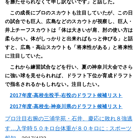
を勝たせられなくて申し訳ないです」と話した。
この成長にプロのスカウトも注目していたが、この日
の試合でも巨人、広島などのスカウトが視察し、巨人・
井上チーフスカウトは「体は大きいが肩、肘の使い方は
柔らかい。体がしっかりと出来ればもっと伸びる」と話
すと、広島・高山スカウトも「将来性がある」と将来性
に注目していた。
これから練習試合などを行い、夏の神奈川大会でさら
に強い球を見せられれば、ドラフト下位か育成ドラフト
で指名されるかもしれない。注目したい。
2017年度-高校生投手-右投のドラフト候補リスト
2017年度-高校生-神奈川県のドラフト候補リスト
プロ注目右腕の三浦学苑・石井、慶応に敗れ８強逃
す…入学時５０キロ台体重が８０キロに : スポーツ