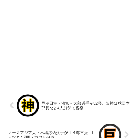
早稲田実・清宮幸太郎選手が82号、阪神は球団本
部長など4人態勢で視察
ノースアジア大・木場涼佑投手が１４奪三振、巨
人など7球団スカウト視察