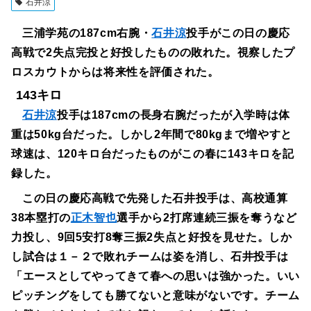
石井涼
三浦学苑の187cm右腕・
石井涼
投手がこの日の慶応
高戦で2失点完投と好投したものの敗れた。視察したプ
ロスカウトからは将来性を評価された。
143キロ
石井涼
投手は187cmの長身右腕だったが入学時は体
重は50kg台だった。しかし2年間で80kgまで増やすと
球速は、120キロ台だったものがこの春に143キロを記
録した。
この日の慶応高戦で先発した石井投手は、高校通算
38本塁打の
正木智也
選手から2打席連続三振を奪うなど
力投し、9回5安打8奪三振2失点と好投を見せた。しか
し試合は１－２で敗れチームは姿を消し、石井投手は
「エースとしてやってきて春への思いは強かった。いい
ピッチングをしても勝てないと意味がないです。チーム