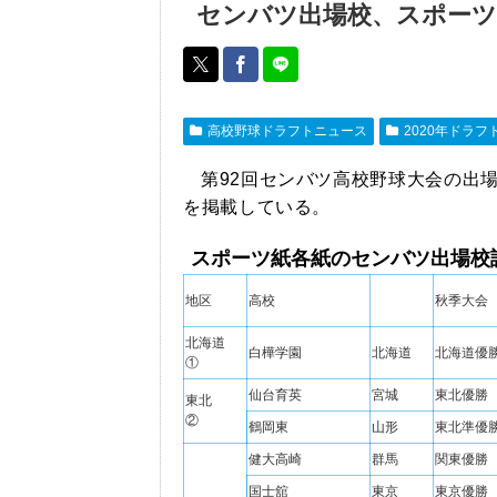
センバツ出場校、スポーツ
高校野球ドラフトニュース
2020年ドラフ
第92回センバツ高校野球大会の出
を掲載している。
スポーツ紙各紙のセンバツ出場校
地区
高校
秋季大会
北海道
白樺学園
北海道
北海道優
①
仙台育英
宮城
東北優勝
東北
②
鶴岡東
山形
東北準優
健大高崎
群馬
関東優勝
国士舘
東京
東京優勝