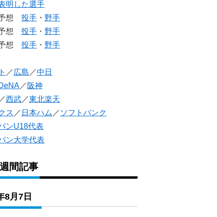
表明した選手
生予想
投手
・
野手
生予想
投手
・
野手
人予想
投手
・
野手
ト
／
広島
／
中日
DeNA
／
阪神
／
西武
／
東北楽天
クス
／
日本ハム
／
ソフトバンク
パンU18代表
パン大学代表
1週間記事
6年8月7日