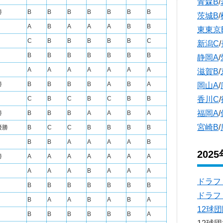
青森B
/
勝
B
B
B
B
B
B
B
茨城B
/
A
B
A
A
A
B
B
東東京
C
B
B
B
B
B
C
新潟C
/
B
B
B
B
B
B
B
静岡A
/
A
A
A
A
A
A
A
滋賀B
/
勝
B
B
B
B
A
B
A
岡山A
/
香川C
/
C
B
C
B
C
B
B
福岡A
/
勝
B
B
B
A
A
B
A
宮崎B
/
優勝
B
C
C
B
B
B
B
B
B
A
A
A
A
B
202
勝
A
A
A
A
A
A
A
A
A
A
B
A
A
A
ドラフ
B
B
B
B
B
B
B
ドラフ
B
A
A
B
A
B
A
12球
B
B
B
B
B
B
A