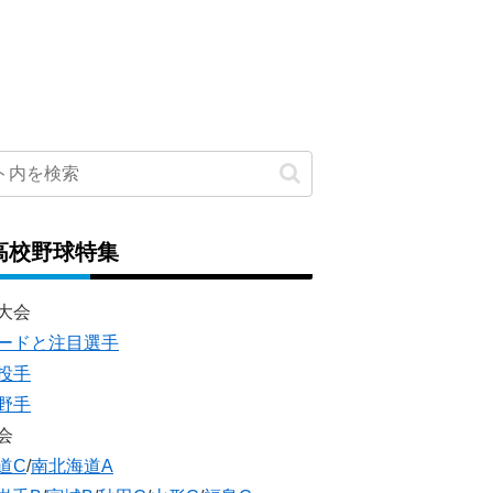
高校野球特集
大会
ードと注目選手
投手
野手
会
道C
/
南北海道A