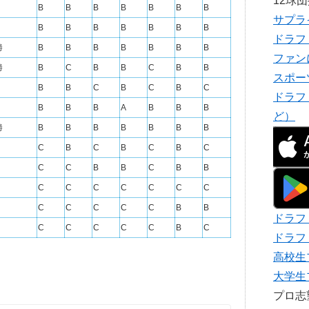
12球
B
B
B
B
B
B
B
サプラ
B
B
B
B
B
B
B
ドラフ
勝
B
B
B
B
B
B
B
ファン
勝
B
C
B
B
C
B
B
スポー
B
B
C
B
C
B
C
ドラフ
B
B
B
A
B
B
B
ど）
勝
B
B
B
B
B
B
B
C
B
C
B
C
B
C
C
C
B
B
C
B
B
C
C
C
C
C
C
C
C
C
C
C
C
B
B
ドラフ
C
C
C
C
C
B
C
ドラフ
高校生
大学生
プロ