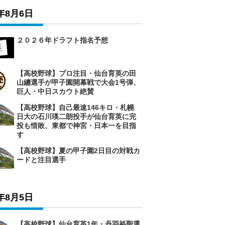
6年8月6日
２０２６年ドラフト指名予想
【高校野球】プロ注目・仙台育英の田
山纏選手が甲子園開幕戦で大会1号弾、
巨人・中日スカウト絶賛
【高校野球】自己最速146キロ・札幌
日大の石川瑛二朗投手が仙台育英に完
投も惜敗、東都で神宮・日本一を目指
す
【高校野球】夏の甲子園2日目の対戦カ
ードと注目選手
6年8月5日
【高校野球】仙台育英1年・丹羽裕聖選