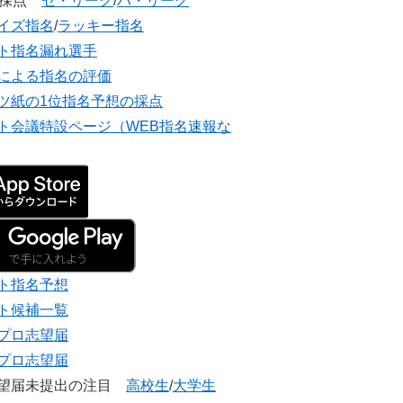
団採点
セ・リーグ
/
パ・リーグ
イズ指名
/
ラッキー指名
ト指名漏れ選手
による指名の評価
ツ紙の1位指名予想の採点
ト会議特設ページ（WEB指名速報な
ト指名予想
ト候補一覧
プロ志望届
プロ志望届
志望届未提出の注目
高校生
/
大学生