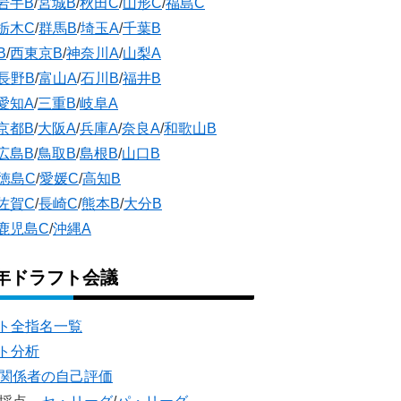
岩手B
/
宮城B
/
秋田C
/
山形C
/
福島C
栃木C
/
群馬B
/
埼玉A
/
千葉B
B
/
西東京B
/
神奈川A
/
山梨A
長野B
/
富山A
/
石川B
/
福井B
愛知A
/
三重B
/
岐阜A
京都B
/
大阪A
/
兵庫A
/
奈良A
/
和歌山B
広島B
/
鳥取B
/
島根B
/
山口B
徳島C
/
愛媛C
/
高知B
佐賀C
/
長崎C
/
熊本B
/
大分B
鹿児島C
/
沖縄A
5年ドラフト会議
ト全指名一覧
ト分析
団関係者の自己評価