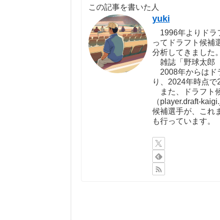
この記事を書いた人
yuki
1996年よりドラ
ってドラフト候補
分析してきました
雑誌「野球太郎（http:
2008年からは
り、2024年時点で
また、ドラフト候
（player.draf
候補選手が、これ
も行っています。