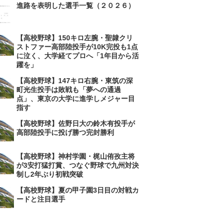
進路を表明した選手一覧（２０２６）
【高校野球】150キロ左腕・聖隷クリ
ストファー高部陸投手が10K完投も1点
に泣く、大学経てプロへ「1年目から活
躍を」
【高校野球】147キロ右腕・東筑の深
町光生投手は敗戦も「夢への通過
点」、東京の大学に進学しメジャー目
指す
【高校野球】佐野日大の鈴木有投手が
高部陸投手に投げ勝つ完封勝利
【高校野球】神村学園・梶山侑孜主将
が3安打猛打賞、つなぐ野球で九州対決
制し2年ぶり初戦突破
【高校野球】夏の甲子園3日目の対戦カ
ードと注目選手