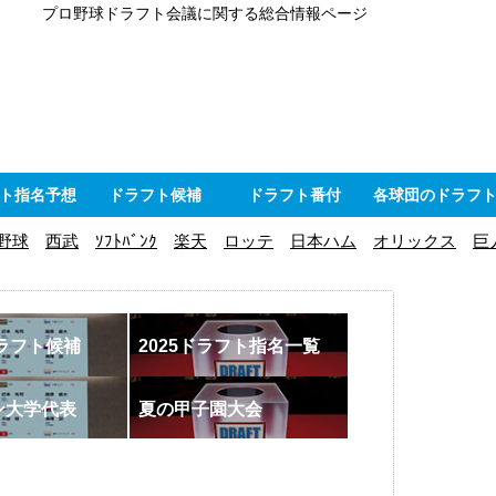
プロ野球ドラフト会議に関する総合情報ページ
ト指名予想
ドラフト候補
ドラフト番付
各球団のドラフ
野球
西武
ｿﾌﾄﾊﾞﾝｸ
楽天
ロッテ
日本ハム
オリックス
巨
ドラフト候補
2025ドラフト指名一覧
ン大学代表
夏の甲子園大会