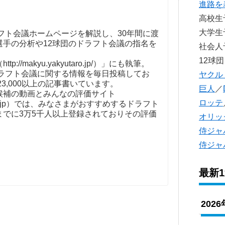
進路を
高校
大学
フト会議ホームページを解説し、30年間に渡
選手の分析や12球団のドラフト会議の指名を
社会
。
12球団
//makyu.yakyutaro.jp/）」にも執筆。
ドラフト会議に関する情報を毎日投稿してお
ヤクル
23,000以上の記事書いています。
巨人
／
補の動画とみんなの評価サイト
ロッテ
t-kaigi.jp）では、みなさまがおすすめするドラフト
までに3万5千人以上登録されておりその評価
オリッ
侍ジャ
侍ジャ
最新
202