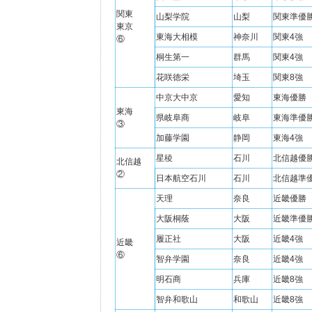
関東
山梨学院
山梨
関東準優
東京
東海大相模
神奈川
関東4強
⑥
桐生第一
群馬
関東4強
花咲徳栄
埼玉
関東8強
中京大中京
愛知
東海優勝
東海
県岐阜商
岐阜
東海準優
③
加藤学園
静岡
東海4強
星稜
石川
北信越優
北信越
②
日本航空石川
石川
北信越準
天理
奈良
近畿優勝
大阪桐蔭
大阪
近畿準優
履正社
大阪
近畿4強
近畿
⑥
智弁学園
奈良
近畿4強
明石商
兵庫
近畿8強
智弁和歌山
和歌山
近畿8強