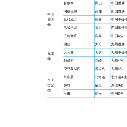
倉敷商
岡山
中国優勝
明徳義塾
高知
四国優勝
中国
四国
鳥取城北
鳥取
中国準優
⑤
尽誠学園
香川
四国準優
広島新庄
広島
中国4強
明豊
大分
九州優勝
大分商
大分
九州準優
九州
④
創成館
長崎
九州4強
鹿児島城西
鹿児島
九州4強
帯広農
北海道
北海道4強
２１
世紀
磐城
福島
東北8強
③
平田
島根
中国8強