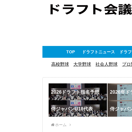
TOP
ドラフトニュース
ドラフ
高校野球
大学野球
社会人野球
プロ
2026ドラフト指名予想
2026年
侍ジャパンU18代表
侍ジャパ
ホーム