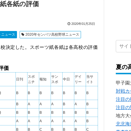
紙各紙の評価
2020年01月25日
トニュース
2020年センバツ高校野球ニュース
場校決定した。スポーツ紙各紙は各高校の評価
夏の
評価
スポ
サン
デイ
当サ
日刊
報知
中日
ニチ
スポ
リー
イト
甲子園
対戦カ
勝
B
B
B
B
B
B
B
注目の
B
A
A
A
B
A
B
注目の
勝
B
B
B
B
B
B
B
地方大
A
A
A
A
A
A
B
北北海
B
B
C
B
B
B
C