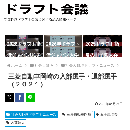
プロ野球ドラフト会議に関する総合情報ページ
2026ドラフト指
2026年ドラフト
2025ドラフト指
名予想
候補
名一覧
侍ジャパンU18
侍ジャパン大学
夏の甲子園大会
代表
代表
ホーム
社会人野球
社会人野球ドラフトニュース
三菱自動車岡崎の入部選手・退部選手
（２０２１）
2021年04月27日
社会人野球ドラフトニュース
三菱自動車岡崎
五十嵐滉希
内藤幹太