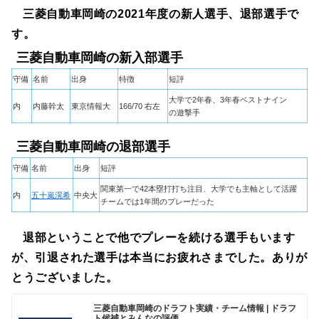
三菱自動車岡崎の2021年度の新人選手、退部選手で
す。
三菱自動車岡崎の新入部選手
守備
名前
出身
特徴
短評
大学で2年春、3年春ベストナイン
内
内藤幹太
東京情報大
166/70 右左
の遊撃手
三菱自動車岡崎の退部選手
守備
名前
出身
短評
関東第一で42本塁打打ち注目、大学でも主軸として活躍
内
五十嵐滉希
中央大
チームでは1年間のプレーだった
退部ということで他でプレーを続ける選手もいます
が、引退された選手は本当にお疲れさまでした。ありが
とうございました。
三菱自動車岡崎のドラフト実績・チーム情報 | ドラフ
ト候補とみんなの評価