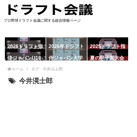
プロ野球ドラフト会議に関する総合情報ページ
2026ドラフト指
2026年ドラフト
2025ドラフト指
名予想
候補
名一覧
侍ジャパンU18
侍ジャパン大学
夏の甲子園大会
代表
代表
ホーム
タグ : 今井滉士郎
今井滉士郎