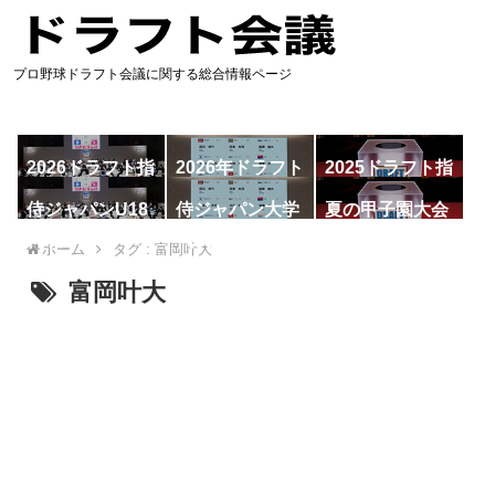
プロ野球ドラフト会議に関する総合情報ページ
2026ドラフト指
2026年ドラフト
2025ドラフト指
名予想
候補
名一覧
侍ジャパンU18
侍ジャパン大学
夏の甲子園大会
代表
代表
ホーム
タグ : 富岡叶大
富岡叶大