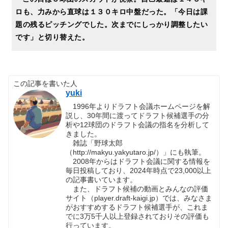
ロも、力みから直球は１３０キロ中盤だった。「今日は課
題の残るピッチングでした。次までにしっかり調整したい
です」と切り替えた。
この記事を書いた人
yuki
1996年よりドラフト会議ホームページを解
説し、30年間に渡ってドラフト候補選手の分
析や12球団のドラフト会議の指名を分析して
きました。
雑誌「野球太郎
（http://makyu.yakyutaro.jp/）」にも執筆。
2008年からはドラフト会議に関する情報を
毎日投稿しており、2024年時点で23,000以上
の記事書いています。
また、ドラフト候補の動画とみんなの評価
サイト（player.draft-kaigi.jp）では、みなさま
がおすすめするドラフト候補選手が、これま
でに3万5千人以上登録されておりその評価も
行っています。