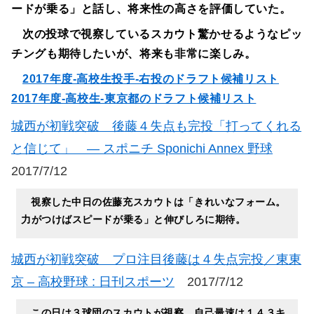
ードが乗る」と話し、将来性の高さを評価していた。
次の投球で視察しているスカウト驚かせるようなピッ
チングも期待したいが、将来も非常に楽しみ。
2017年度-高校生投手-右投のドラフト候補リスト
2017年度-高校生-東京都のドラフト候補リスト
城西が初戦突破 後藤４失点も完投「打ってくれる
と信じて」 ― スポニチ Sponichi Annex 野球
2017/7/12
視察した中日の佐藤充スカウトは「きれいなフォーム。
力がつけばスピードが乗る」と伸びしろに期待。
城西が初戦突破 プロ注目後藤は４失点完投／東東
京 – 高校野球 : 日刊スポーツ
2017/7/12
この日は３球団のスカウトが視察。自己最速は１４３キ