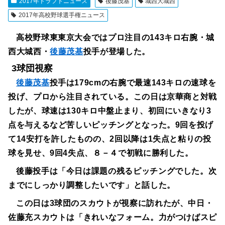
2017年ドラフトニュース
後藤茂基
城西大城西
2017年高校野球選手権ニュース
高校野球東東京大会ではプロ注目の143キロ右腕・城
西大城西・
後藤茂基
投手が登場した。
3球団視察
後藤茂基
投手は179cmの右腕で最速143キロの速球を
投げ、プロから注目されている。この日は京華商と対戦
したが、球速は130キロ中盤止まり、初回にいきなり3
点を与えるなど苦しいピッチングとなった。9回を投げ
て14安打を許したものの、2回以降は1失点と粘りの投
球を見せ、9回4失点、８－４で初戦に勝利した。
後藤投手は「今日は課題の残るピッチングでした。次
までにしっかり調整したいです」と話した。
この日は3球団のスカウトが視察に訪れたが、中日・
佐藤充スカウトは「きれいなフォーム。力がつけばスピ