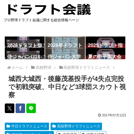
プロ野球ドラフト会議に関する総合情報ページ
2026ドラフト指
2026年ドラフト
2025ドラフト指
名予想
候補
名一覧
侍ジャパンU18
侍ジャパン大学
夏の甲子園大会
代表
代表
ホーム
高校野球
高校野球ドラフトニュース
城西大城西・後藤茂基投手が4失点完投
で初戦突破、中日など3球団スカウト視
察
2017年07月12日
中日ドラフトニュース
高校野球ドラフトニュース