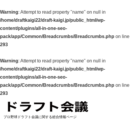
Warning
: Attempt to read property "name" on null in
/home/draftkaigi22/draft-kaigi.jp/public_html/wp-
content/plugins/all-in-one-seo-
pack/app/Common/Breadcrumbs/Breadcrumbs.php
on line
293
Warning
: Attempt to read property "name" on null in
/home/draftkaigi22/draft-kaigi.jp/public_html/wp-
content/plugins/all-in-one-seo-
pack/app/Common/Breadcrumbs/Breadcrumbs.php
on line
293
プロ野球ドラフト会議に関する総合情報ページ