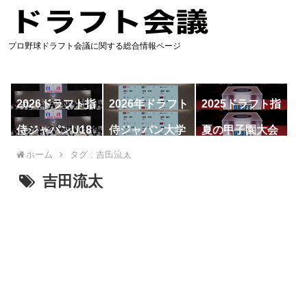
プロ野球ドラフト会議に関する総合情報ページ
2026ドラフト指
2026年ドラフト
2025ドラフト指
名予想
候補
名一覧
侍ジャパンU18
侍ジャパン大学
夏の甲子園大会
代表
代表
ホーム
タグ : 吉田流太
吉田流太