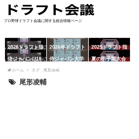
プロ野球ドラフト会議に関する総合情報ページ
2026ドラフト指
2026年ドラフト
2025ドラフト指
名予想
候補
名一覧
侍ジャパンU18
侍ジャパン大学
夏の甲子園大会
代表
代表
ホーム
タグ : 尾形凌輔
尾形凌輔