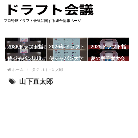
プロ野球ドラフト会議に関する総合情報ページ
2026ドラフト指
2026年ドラフト
2025ドラフト指
名予想
候補
名一覧
侍ジャパンU18
侍ジャパン大学
夏の甲子園大会
代表
代表
ホーム
タグ : 山下直太郎
山下直太郎