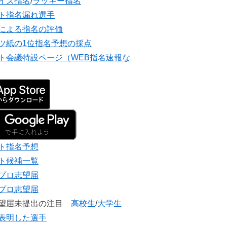
イズ指名
/
ラッキー指名
ト指名漏れ選手
による指名の評価
ツ紙の1位指名予想の採点
ト会議特設ページ（WEB指名速報な
ト指名予想
ト候補一覧
プロ志望届
プロ志望届
志望届未提出の注目
高校生
/
大学生
表明した選手