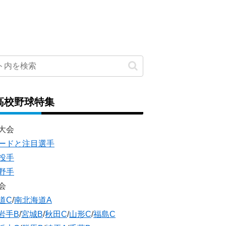
高校野球特集
大会
ードと注目選手
投手
野手
会
道C
/
南北海道A
岩手B
/
宮城B
/
秋田C
/
山形C
/
福島C