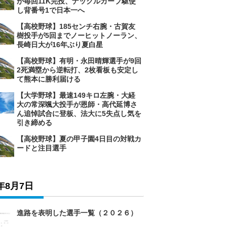
が毎回11K完投、ナックルカーブ駆使
し背番号1で日本一へ
【高校野球】185センチ右腕・古賀友
樹投手が5回までノーヒットノーラン、
長崎日大が16年ぶり夏白星
【高校野球】有明・永田晴輝選手が9回
2死満塁から逆転打、2枚看板も安定し
て熊本に勝利届ける
【大学野球】最速149キロ左腕・大経
大の常深颯大投手が恩師・高代延博さ
ん追悼試合に登板、法大に5失点し気を
引き締める
【高校野球】夏の甲子園4日目の対戦カ
ードと注目選手
6年8月7日
進路を表明した選手一覧（２０２６）