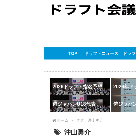
TOP
ドラフトニュース
ドラフ
2026ドラフト指名予想
2026年
侍ジャパンU18代表
侍ジャパ
ホーム
タグ : 沖山勇介
沖山勇介