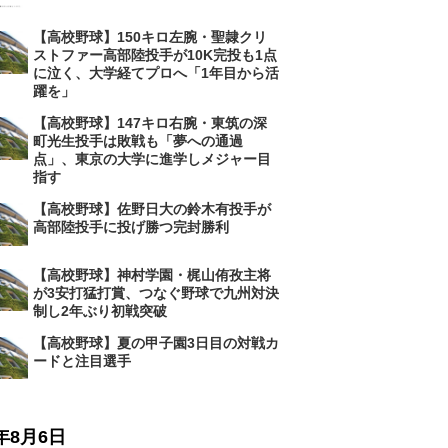
【高校野球】150キロ左腕・聖隷クリ
ストファー高部陸投手が10K完投も1点
に泣く、大学経てプロへ「1年目から活
躍を」
【高校野球】147キロ右腕・東筑の深
町光生投手は敗戦も「夢への通過
点」、東京の大学に進学しメジャー目
指す
【高校野球】佐野日大の鈴木有投手が
高部陸投手に投げ勝つ完封勝利
【高校野球】神村学園・梶山侑孜主将
が3安打猛打賞、つなぐ野球で九州対決
制し2年ぶり初戦突破
【高校野球】夏の甲子園3日目の対戦カ
ードと注目選手
6年8月6日