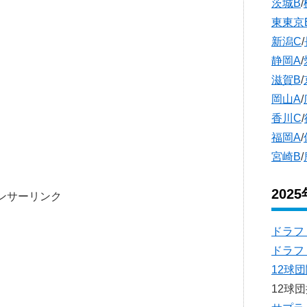
茨城B
/
東東京
新潟C
/
静岡A
/
滋賀B
/
岡山A
/
香川C
/
福岡A
/
宮崎B
/
202
ンサーリンク
ドラフ
ドラフ
12球
12球