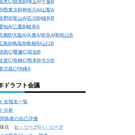
栃木C
/
群馬B
/
埼玉A
/
千葉B
B
/
西東京B
/
神奈川A
/
山梨A
長野B
/
富山A
/
石川B
/
福井B
愛知A
/
三重B
/
岐阜A
京都B
/
大阪A
/
兵庫A
/
奈良A
/
和歌山B
広島B
/
鳥取B
/
島根B
/
山口B
徳島C
/
愛媛C
/
高知B
佐賀C
/
長崎C
/
熊本B
/
大分B
鹿児島C
/
沖縄A
5年ドラフト会議
ト全指名一覧
ト分析
団関係者の自己評価
団採点
セ・リーグ
/
パ・リーグ