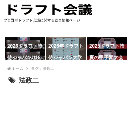
プロ野球ドラフト会議に関する総合情報ページ
2026ドラフト指
2026年ドラフト
2025ドラフト指
名予想
候補
名一覧
侍ジャパンU18
侍ジャパン大学
夏の甲子園大会
代表
代表
ホーム
タグ : 法政二
法政二