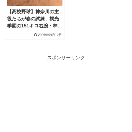
【高校野球】神奈川の主
役たちが春の試練、桐光
学園の151キロ右腕・林晃
成投手と法政二の4番・榑
2026年04月12日
松正悟選手は再起誓う
スポンサーリンク