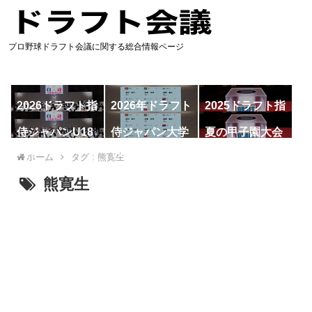
プロ野球ドラフト会議に関する総合情報ページ
2026ドラフト指
2026年ドラフト
2025ドラフト指
名予想
候補
名一覧
侍ジャパンU18
侍ジャパン大学
夏の甲子園大会
代表
代表
ホーム
タグ : 熊寛生
熊寛生