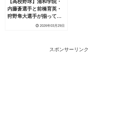
【高校野球】浦和学院・
内藤蒼選手と前橋育英・
狩野隼大選手が揃って一
発、4球団が視察しソフト
2026年03月29日
バンクが評価
スポンサーリンク