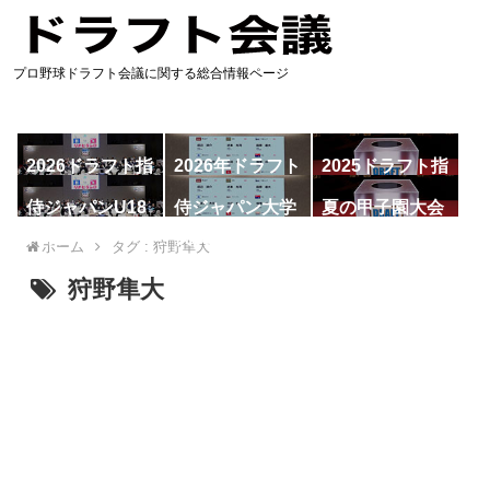
プロ野球ドラフト会議に関する総合情報ページ
2026ドラフト指
2026年ドラフト
2025ドラフト指
名予想
候補
名一覧
侍ジャパンU18
侍ジャパン大学
夏の甲子園大会
代表
代表
ホーム
タグ : 狩野隼大
狩野隼大