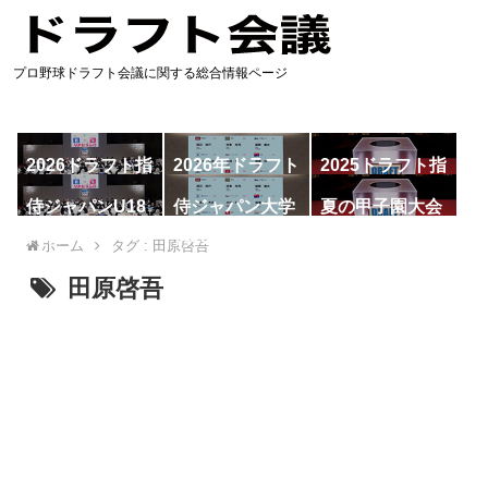
プロ野球ドラフト会議に関する総合情報ページ
2026ドラフト指
2026年ドラフト
2025ドラフト指
名予想
候補
名一覧
侍ジャパンU18
侍ジャパン大学
夏の甲子園大会
代表
代表
ホーム
タグ : 田原啓吾
田原啓吾