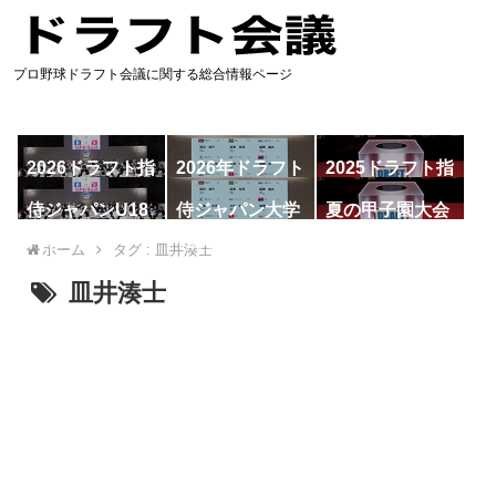
プロ野球ドラフト会議に関する総合情報ページ
2026ドラフト指
2026年ドラフト
2025ドラフト指
名予想
候補
名一覧
侍ジャパンU18
侍ジャパン大学
夏の甲子園大会
代表
代表
ホーム
タグ : 皿井湊士
皿井湊士