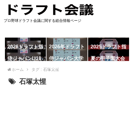
プロ野球ドラフト会議に関する総合情報ページ
2026ドラフト指
2026年ドラフト
2025ドラフト指
名予想
候補
名一覧
侍ジャパンU18
侍ジャパン大学
夏の甲子園大会
代表
代表
ホーム
タグ : 石塚太惺
石塚太惺