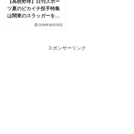
【高校野球】日刊スポー
ツ夏のピカイチ投手特集
は関東のスラッガーを紹
介、八千代松陰の石塚太
2026年06月25日
惺選手・浦和学院の内藤
蒼捕手など
スポンサーリンク