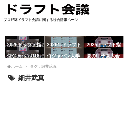
プロ野球ドラフト会議に関する総合情報ページ
2026ドラフト指
2026年ドラフト
2025ドラフト指
名予想
候補
名一覧
侍ジャパンU18
侍ジャパン大学
夏の甲子園大会
代表
代表
ホーム
タグ : 細井武真
細井武真