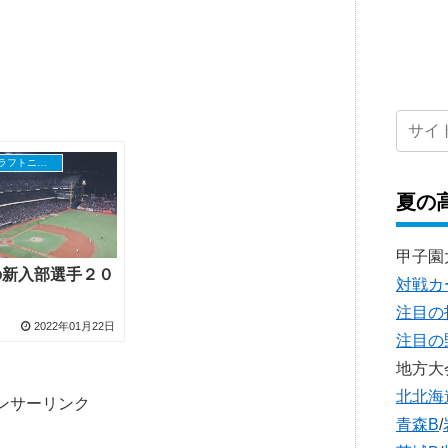
社会人野球ドラフトニュース
夏の
甲子園
Sの新入部選手２０
対戦カ
注目の
2022年01月22日
注目の
地方大
北北海
ンサーリンク
青森B
/