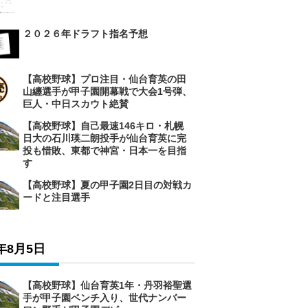
２０２６年ドラフト指名予想
【高校野球】プロ注目・仙台育英の田
山纏選手が甲子園開幕戦で大会1号弾、
巨人・中日スカウト絶賛
【高校野球】自己最速146キロ・札幌
日大の石川瑛二朗投手が仙台育英に完
投も惜敗、東都で神宮・日本一を目指
す
【高校野球】夏の甲子園2日目の対戦カ
ードと注目選手
6年8月5日
【高校野球】仙台育英1年・丹羽裕聖選
手が甲子園ベンチ入り、世代ナンバー