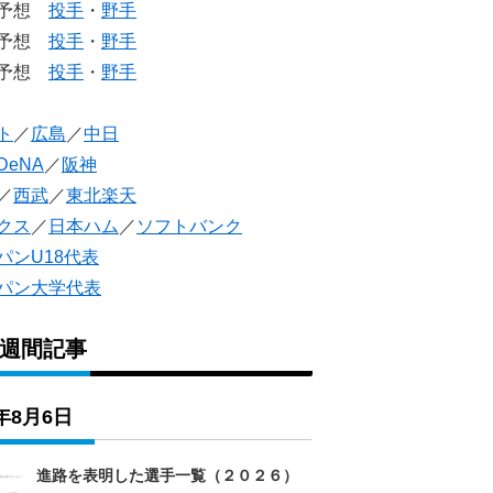
生予想
投手
・
野手
生予想
投手
・
野手
人予想
投手
・
野手
ト
／
広島
／
中日
DeNA
／
阪神
／
西武
／
東北楽天
クス
／
日本ハム
／
ソフトバンク
パンU18代表
パン大学代表
1週間記事
6年8月6日
進路を表明した選手一覧（２０２６）