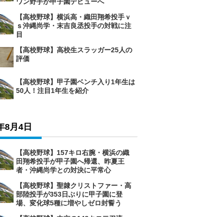
ワン野手が甲子園デビューへ
【高校野球】横浜高・織田翔希投手ｖ
ｓ沖縄尚学・末吉良丞投手の対戦に注
目
【高校野球】高校生スラッガー25人の
評価
【高校野球】甲子園ベンチ入り1年生は
50人！注目1年生を紹介
6年8月4日
【高校野球】157キロ右腕・横浜の織
田翔希投手が甲子園へ帰還、昨夏王
者・沖縄尚学との対決に平常心
【高校野球】聖隷クリストファー・高
部陸投手が353日ぶりに甲子園に登
場、変化球5種に増やしゼロ封誓う