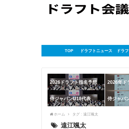
TOP
ドラフトニュース
ドラフ
2026ドラフト指名予想
2026年
侍ジャパンU18代表
侍ジャパ
ホーム
タグ : 遠江颯太
遠江颯太