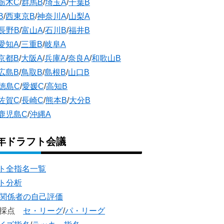
栃木C
/
群馬B
/
埼玉A
/
千葉B
B
/
西東京B
/
神奈川A
/
山梨A
長野B
/
富山A
/
石川B
/
福井B
愛知A
/
三重B
/
岐阜A
京都B
/
大阪A
/
兵庫A
/
奈良A
/
和歌山B
広島B
/
鳥取B
/
島根B
/
山口B
徳島C
/
愛媛C
/
高知B
佐賀C
/
長崎C
/
熊本B
/
大分B
鹿児島C
/
沖縄A
5年ドラフト会議
ト全指名一覧
ト分析
団関係者の自己評価
団採点
セ・リーグ
/
パ・リーグ