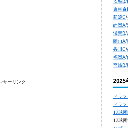
茨城B
/
東東京
新潟C
/
静岡A
/
滋賀B
/
岡山A
/
香川C
/
福岡A
/
宮崎B
/
202
ンサーリンク
ドラフ
ドラフ
12球
12球