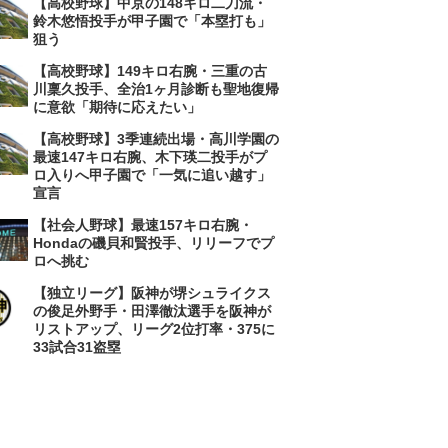
【高校野球】中京の148キロ二刀流・
鈴木悠悟投手が甲子園で「本塁打も」
狙う
【高校野球】149キロ右腕・三重の古
川稟久投手、全治1ヶ月診断も聖地復帰
に意欲「期待に応えたい」
【高校野球】3季連続出場・高川学園の
最速147キロ右腕、木下瑛二投手がプ
ロ入りへ甲子園で「一気に追い越す」
宣言
【社会人野球】最速157キロ右腕・
Hondaの磯貝和賢投手、リリーフでプ
ロへ挑む
【独立リーグ】阪神が堺シュライクス
の俊足外野手・田澤徹汰選手を阪神が
リストアップ、リーグ2位打率・375に
33試合31盗塁