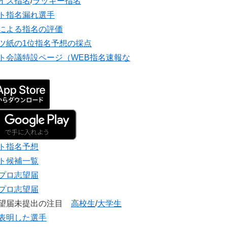
イズ指名
/
ラッキー指名
ト指名漏れ選手
による指名の評価
ツ紙の1位指名予想の採点
ト会議特設ページ（WEB指名速報な
ト指名予想
ト候補一覧
プロ志望届
プロ志望届
志望届未提出の注目
高校生
/
大学生
表明した選手