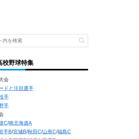
高校野球特集
大会
ードと注目選手
投手
野手
会
道C
/
南北海道A
岩手B
/
宮城B
/
秋田C
/
山形C
/
福島C