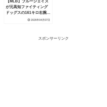
【MLB】ブルージェイズ
が元高知ファイティング
ドッグスの161キロ右腕・
金城朋弥投手と入団合
2026年04月07日
意、独立リーグから世界
へ
スポンサーリンク