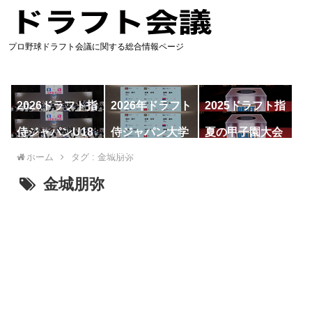
プロ野球ドラフト会議に関する総合情報ページ
2026ドラフト指
2026年ドラフト
2025ドラフト指
名予想
候補
名一覧
侍ジャパンU18
侍ジャパン大学
夏の甲子園大会
代表
代表
ホーム
タグ : 金城朋弥
金城朋弥