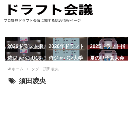
プロ野球ドラフト会議に関する総合情報ページ
2026ドラフト指
2026年ドラフト
2025ドラフト指
名予想
候補
名一覧
侍ジャパンU18
侍ジャパン大学
夏の甲子園大会
代表
代表
ホーム
タグ : 須田凌央
須田凌央