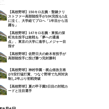
【高校野球】150キロ左腕・聖隷クリ
ストファー高部陸投手が10K完投も1点
に泣く、大学経てプロへ「1年目から活
躍を」
【高校野球】147キロ右腕・東筑の深
町光生投手は敗戦も「夢への通過
点」、東京の大学に進学しメジャー目
指す
【高校野球】佐野日大の鈴木有投手が
高部陸投手に投げ勝つ完封勝利
【高校野球】神村学園・梶山侑孜主将
が3安打猛打賞、つなぐ野球で九州対決
制し2年ぶり初戦突破
【高校野球】夏の甲子園3日目の対戦カ
ードと注目選手