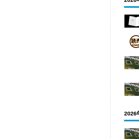
202
202