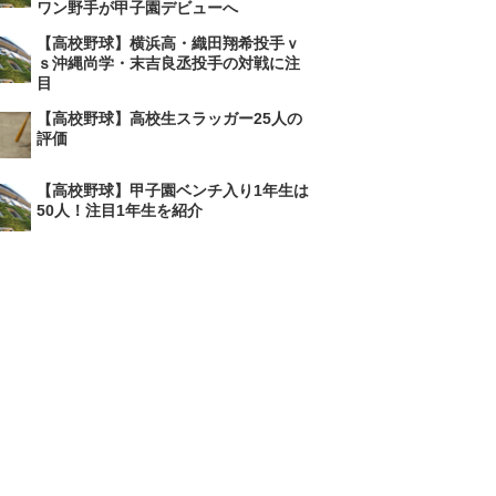
ワン野手が甲子園デビューへ
【高校野球】横浜高・織田翔希投手ｖ
ｓ沖縄尚学・末吉良丞投手の対戦に注
目
【高校野球】高校生スラッガー25人の
評価
【高校野球】甲子園ベンチ入り1年生は
50人！注目1年生を紹介