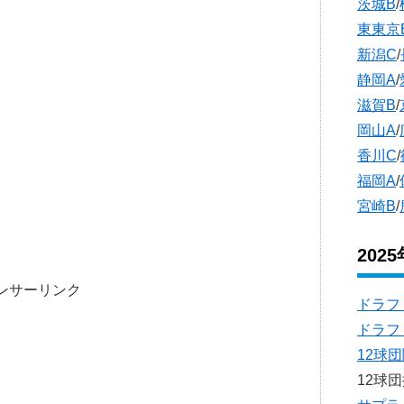
茨城B
/
東東京
新潟C
/
静岡A
/
滋賀B
/
岡山A
/
香川C
/
福岡A
/
宮崎B
/
202
ンサーリンク
ドラフ
ドラフ
12球
12球