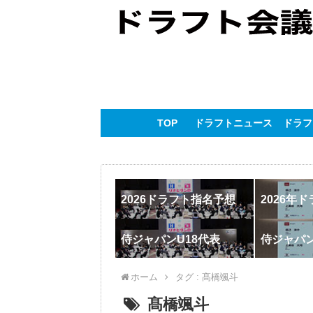
TOP
ドラフトニュース
ドラフ
2026ドラフト指名予想
2026年
侍ジャパンU18代表
侍ジャパ
ホーム
タグ : 髙橋颯斗
髙橋颯斗