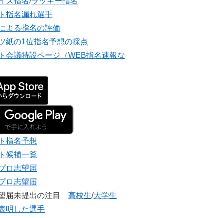
イズ指名
/
ラッキー指名
ト指名漏れ選手
による指名の評価
ツ紙の1位指名予想の採点
ト会議特設ページ（WEB指名速報な
ト指名予想
ト候補一覧
プロ志望届
プロ志望届
志望届未提出の注目
高校生
/
大学生
表明した選手