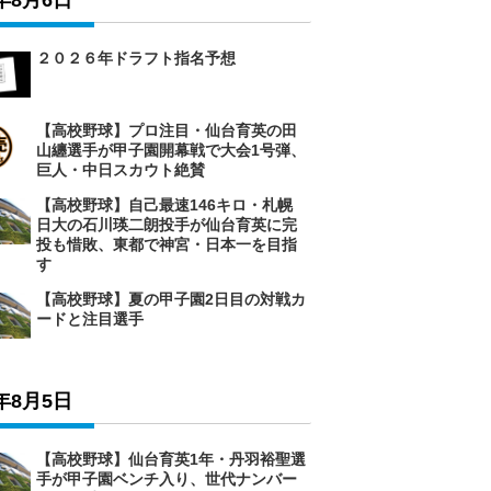
6年8月6日
２０２６年ドラフト指名予想
【高校野球】プロ注目・仙台育英の田
山纏選手が甲子園開幕戦で大会1号弾、
巨人・中日スカウト絶賛
【高校野球】自己最速146キロ・札幌
日大の石川瑛二朗投手が仙台育英に完
投も惜敗、東都で神宮・日本一を目指
す
【高校野球】夏の甲子園2日目の対戦カ
ードと注目選手
6年8月5日
【高校野球】仙台育英1年・丹羽裕聖選
手が甲子園ベンチ入り、世代ナンバー