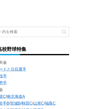
高校野球特集
大会
ードと注目選手
投手
野手
会
道C
/
南北海道A
岩手B
/
宮城B
/
秋田C
/
山形C
/
福島C