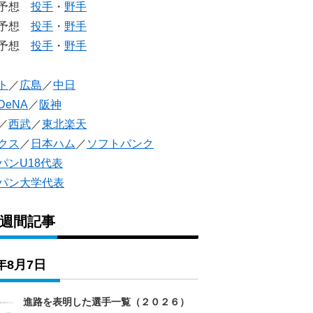
生予想
投手
・
野手
生予想
投手
・
野手
人予想
投手
・
野手
ト
／
広島
／
中日
DeNA
／
阪神
／
西武
／
東北楽天
クス
／
日本ハム
／
ソフトバンク
パンU18代表
パン大学代表
1週間記事
6年8月7日
進路を表明した選手一覧（２０２６）