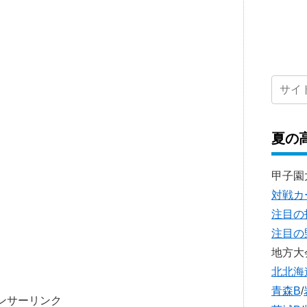
夏の
甲子園
対戦カ
注目の
注目の
地方大
北北海
青森B
/
ンサーリンク