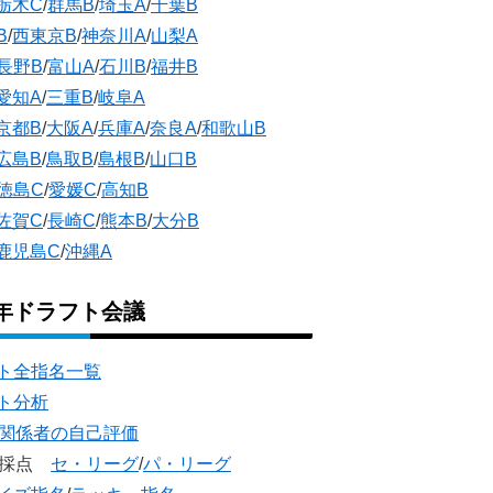
栃木C
/
群馬B
/
埼玉A
/
千葉B
B
/
西東京B
/
神奈川A
/
山梨A
長野B
/
富山A
/
石川B
/
福井B
愛知A
/
三重B
/
岐阜A
京都B
/
大阪A
/
兵庫A
/
奈良A
/
和歌山B
広島B
/
鳥取B
/
島根B
/
山口B
徳島C
/
愛媛C
/
高知B
佐賀C
/
長崎C
/
熊本B
/
大分B
鹿児島C
/
沖縄A
5年ドラフト会議
ト全指名一覧
ト分析
団関係者の自己評価
団採点
セ・リーグ
/
パ・リーグ