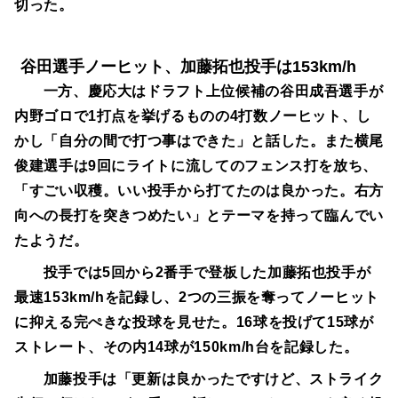
切った。
谷田選手ノーヒット、加藤拓也投手は153km/h
一方、慶応大はドラフト上位候補の谷田成吾選手が
内野ゴロで1打点を挙げるものの4打数ノーヒット、し
かし「自分の間で打つ事はできた」と話した。また横尾
俊建選手は9回にライトに流してのフェンス打を放ち、
「すごい収穫。いい投手から打てたのは良かった。右方
向への長打を突きつめたい」とテーマを持って臨んでい
たようだ。
投手では5回から2番手で登板した加藤拓也投手が
最速153km/hを記録し、2つの三振を奪ってノーヒット
に抑える完ぺきな投球を見せた。16球を投げて15球が
ストレート、その内14球が150km/h台を記録した。
加藤投手は「更新は良かったですけど、ストライク