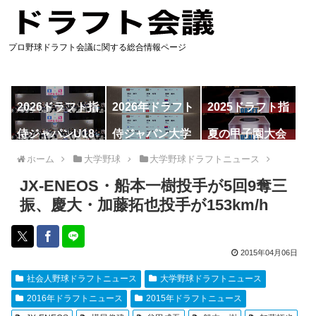
プロ野球ドラフト会議に関する総合情報ページ
2026ドラフト指
2026年ドラフト
2025ドラフト指
名予想
候補
名一覧
侍ジャパンU18
侍ジャパン大学
夏の甲子園大会
代表
代表
ホーム
大学野球
大学野球ドラフトニュース
JX-ENEOS・船本一樹投手が5回9奪三
振、慶大・加藤拓也投手が153km/h
2015年04月06日
社会人野球ドラフトニュース
大学野球ドラフトニュース
2016年ドラフトニュース
2015年ドラフトニュース