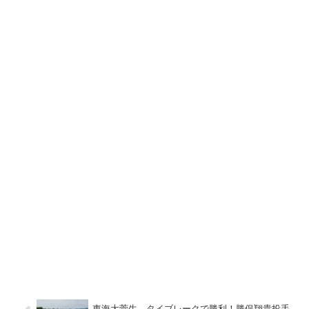
東海大菅生、タイブレークで勝利！勝俣翔貴投手