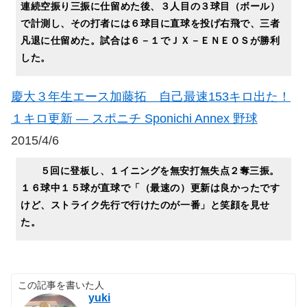
連続空振り三振に仕留めた後、３人目の３球目（ボール）
で計測し、その打者には６球目に直球を投げ右飛で、三者
凡退に仕留めた。試合は６－１でＪＸ－ＥＮＥＯＳが勝利
した。
慶大３年生エース加藤拓 自己最速153キロ出た！
１キロ更新 ― スポニチ Sponichi Annex 野球
2015/4/6
５回に登板し、１イニングを無安打無失点２奪三振。
１６球中１５球が直球で「（最速の）更新は良かったです
けど、ストライク先行で行けたのが一番」と笑顔を見せ
た。
この記事を書いた人
yuki