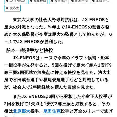
JX-ENEOS
横尾俊建
谷田成吾
船本一樹
加藤拓也
慶応大
東京六大学の社会人野球対抗戦は、JX-ENEOSと
慶大の対戦となった。昨年までJX-ENEOSの監督を務
めた大久保監督が今度は慶大の監督として挑んだが、６
－１でJX-ENEOSが勝利した。
船本一樹投手など快投
JX-ENEOSはエースで今年のドラフト候補・船本
一樹投手が先発すると、5回を投げて慶大打線を1安打9
奪三振2四死球で無失点に抑える快投を見せた。法大出
身で谷田成吾選手や横尾俊建選手などと対戦している
が、社会人で2年間経験を積んだ貫録を見せた。
またJX-ENEOSは6回から登板した小室正人投手が
2回を投げて1失点も1安打3奪三振と好投すると、その
後は
北原郷大
投手、
尾田佳寛
投手と万全のリレーで逃げ