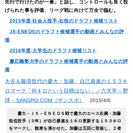
先行で行けたのが一番」と話し、コントロールも良く投
げられた事を評価、リーグ戦に向けて万全で臨む。
2015年度-社会人投手-右投のドラフト候補リスト
JX-ENEOSのドラフト候補選手の動画とみんなの評
価
2016年度-大学生のドラフト候補リスト
慶応義塾大学のドラフト候補選手の動画とみんなの評
価
大谷＆藤浪世代の慶大・加藤、自己最速の１５３キ
ロマーク「何キロという目標はない」／六大学 – 野
球 – SANSPO.COM（サンスポ）
2015/4/6
慶大－ＪＸ－ＥＮＥＯＳ戦で慶大のエース右腕・加藤
拓也投手（３年）が自己最速を１キロ更新する１５３キロ
をマークし、観衆を沸かせた。加藤は五回に登板し、２者