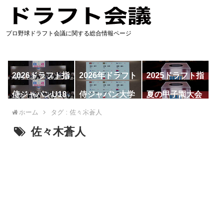
プロ野球ドラフト会議に関する総合情報ページ
2026ドラフト指
2026年ドラフト
2025ドラフト指
名予想
候補
名一覧
侍ジャパンU18
侍ジャパン大学
夏の甲子園大会
代表
代表
ホーム
タグ : 佐々木蒼人
佐々木蒼人