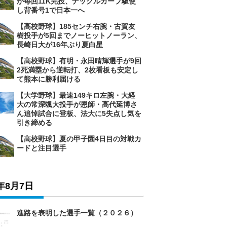
が毎回11K完投、ナックルカーブ駆使
し背番号1で日本一へ
【高校野球】185センチ右腕・古賀友
樹投手が5回までノーヒットノーラン、
長崎日大が16年ぶり夏白星
【高校野球】有明・永田晴輝選手が9回
2死満塁から逆転打、2枚看板も安定し
て熊本に勝利届ける
【大学野球】最速149キロ左腕・大経
大の常深颯大投手が恩師・高代延博さ
ん追悼試合に登板、法大に5失点し気を
引き締める
【高校野球】夏の甲子園4日目の対戦カ
ードと注目選手
6年8月7日
進路を表明した選手一覧（２０２６）