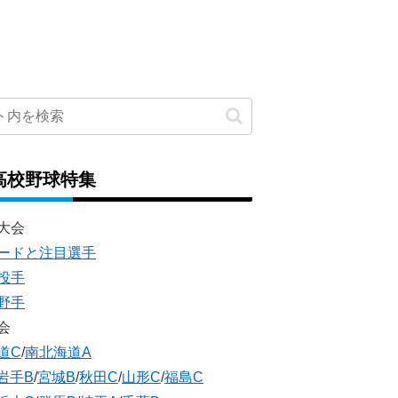
高校野球特集
大会
ードと注目選手
投手
野手
会
道C
/
南北海道A
岩手B
/
宮城B
/
秋田C
/
山形C
/
福島C