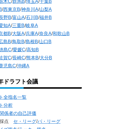
栃木C
/
群馬B
/
埼玉A
/
千葉B
B
/
西東京B
/
神奈川A
/
山梨A
長野B
/
富山A
/
石川B
/
福井B
愛知A
/
三重B
/
岐阜A
京都B
/
大阪A
/
兵庫A
/
奈良A
/
和歌山B
広島B
/
鳥取B
/
島根B
/
山口B
徳島C
/
愛媛C
/
高知B
佐賀C
/
長崎C
/
熊本B
/
大分B
鹿児島C
/
沖縄A
5年ドラフト会議
ト全指名一覧
ト分析
団関係者の自己評価
団採点
セ・リーグ
/
パ・リーグ