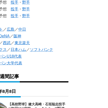
生予想
投手
・
野手
生予想
投手
・
野手
人予想
投手
・
野手
ト
／
広島
／
中日
DeNA
／
阪神
／
西武
／
東北楽天
クス
／
日本ハム
／
ソフトバンク
パンU18代表
パン大学代表
1週間記事
6年8月8日
【高校野球】健大高崎・石垣聡志投手