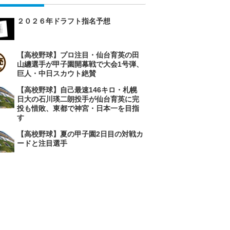
２０２６年ドラフト指名予想
【高校野球】プロ注目・仙台育英の田
山纏選手が甲子園開幕戦で大会1号弾、
巨人・中日スカウト絶賛
【高校野球】自己最速146キロ・札幌
日大の石川瑛二朗投手が仙台育英に完
投も惜敗、東都で神宮・日本一を目指
す
【高校野球】夏の甲子園2日目の対戦カ
ードと注目選手