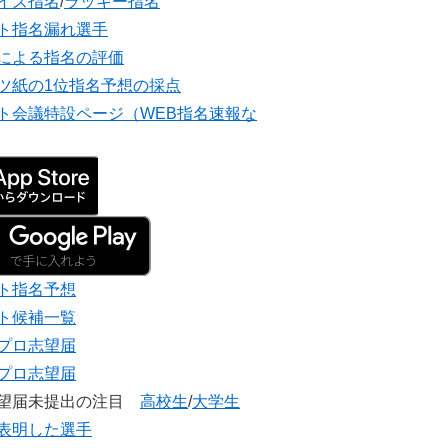
イズ指名
/
ラッキー指名
ト指名漏れ選手
による指名の評価
ツ紙の1位指名予想の採点
ト会議特設ページ（WEB指名速報な
ト指名予想
ト候補一覧
プロ志望届
プロ志望届
志望届未提出の注目
高校生
/
大学生
表明した選手