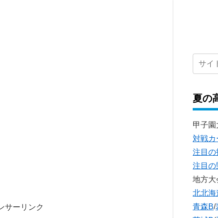
夏の
甲子園
対戦カ
注目の
注目の
地方大
北北海
青森B
/
ンサーリンク