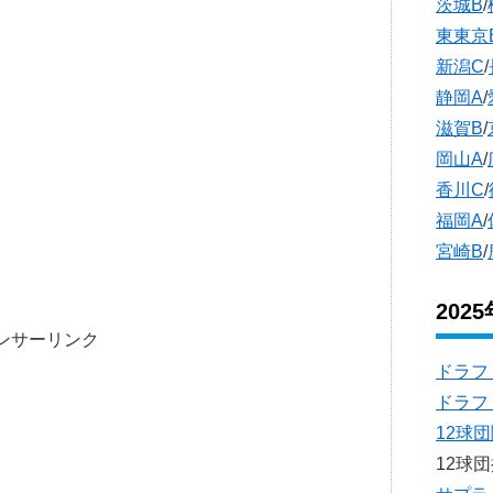
茨城B
/
東東京
新潟C
/
静岡A
/
滋賀B
/
岡山A
/
香川C
/
福岡A
/
宮崎B
/
202
ンサーリンク
ドラフ
ドラフ
12球
12球