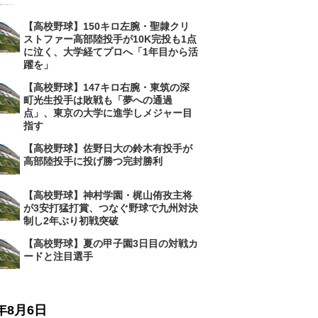
【高校野球】150キロ左腕・聖隷クリ
ストファー高部陸投手が10K完投も1点
に泣く、大学経てプロへ「1年目から活
躍を」
【高校野球】147キロ右腕・東筑の深
町光生投手は敗戦も「夢への通過
点」、東京の大学に進学しメジャー目
指す
【高校野球】佐野日大の鈴木有投手が
高部陸投手に投げ勝つ完封勝利
【高校野球】神村学園・梶山侑孜主将
が3安打猛打賞、つなぐ野球で九州対決
制し2年ぶり初戦突破
【高校野球】夏の甲子園3日目の対戦カ
ードと注目選手
6年8月6日