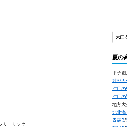
夏の
甲子園
対戦カ
注目の
注目の
地方大
北北海
青森B
/
ンサーリンク