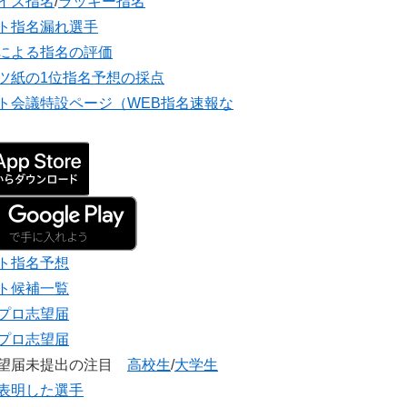
イズ指名
/
ラッキー指名
ト指名漏れ選手
による指名の評価
ツ紙の1位指名予想の採点
ト会議特設ページ（WEB指名速報な
ト指名予想
ト候補一覧
プロ志望届
プロ志望届
志望届未提出の注目
高校生
/
大学生
表明した選手