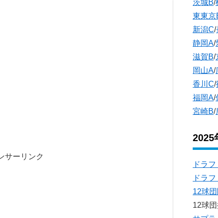
茨城B
/
東東京
新潟C
/
静岡A
/
滋賀B
/
岡山A
/
香川C
/
福岡A
/
宮崎B
/
202
ンサーリンク
ドラフ
ドラフ
12球
12球