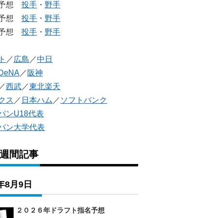
生予想
投手
・
野手
生予想
投手
・
野手
人予想
投手
・
野手
ト
／
広島
／
中日
DeNA
／
阪神
／
西武
／
東北楽天
クス
／
日本ハム
／
ソフトバンク
パンU18代表
パン大学代表
1週間記事
6年8月9日
２０２６年ドラフト指名予想