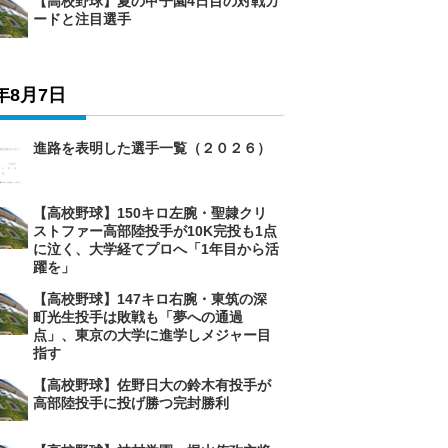
【高校野球】夏の甲子園4日目の対戦カ
ードと注目選手
6年8月7日
進路を表明した選手一覧（２０２６）
【高校野球】150キロ左腕・聖隷クリ
ストファー高部陸投手が10K完投も1点
に泣く、大学経てプロへ「1年目から活
躍を」
【高校野球】147キロ右腕・東筑の深
町光生投手は敗戦も「夢への通過
点」、東京の大学に進学しメジャー目
指す
【高校野球】佐野日大の鈴木有投手が
高部陸投手に投げ勝つ完封勝利