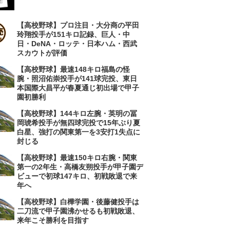
【高校野球】プロ注目・大分商の平田
玲翔投手が151キロ記録、巨人・中
日・DeNA・ロッテ・日本ハム・西武
スカウトが評価
【高校野球】最速148キロ福島の怪
腕・照沼佑崇投手が141球完投、東日
本国際大昌平が春夏通じ初出場で甲子
園初勝利
【高校野球】144キロ左腕・英明の冨
岡琥希投手が無四球完投で15年ぶり夏
白星、強打の関東第一を3安打1失点に
封じる
【高校野球】最速150キロ右腕・関東
第一の2年生・高橋友朔投手が甲子園デ
ビューで初球147キロ、初戦敗退で来
年へ
【高校野球】白樺学園・後藤健投手は
二刀流で甲子園沸かせるも初戦敗退、
来年こそ勝利を目指す