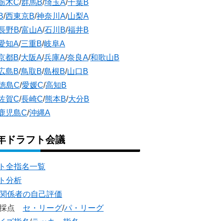
栃木C
/
群馬B
/
埼玉A
/
千葉B
B
/
西東京B
/
神奈川A
/
山梨A
長野B
/
富山A
/
石川B
/
福井B
愛知A
/
三重B
/
岐阜A
京都B
/
大阪A
/
兵庫A
/
奈良A
/
和歌山B
広島B
/
鳥取B
/
島根B
/
山口B
徳島C
/
愛媛C
/
高知B
佐賀C
/
長崎C
/
熊本B
/
大分B
鹿児島C
/
沖縄A
5年ドラフト会議
ト全指名一覧
ト分析
団関係者の自己評価
団採点
セ・リーグ
/
パ・リーグ