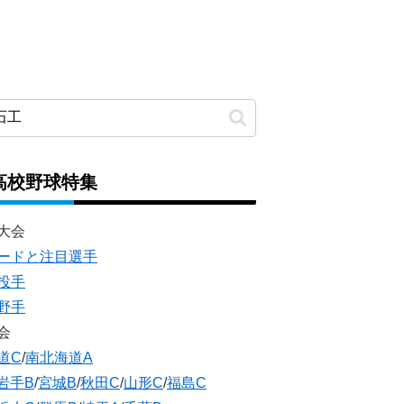
高校野球特集
大会
ードと注目選手
投手
野手
会
道C
/
南北海道A
岩手B
/
宮城B
/
秋田C
/
山形C
/
福島C