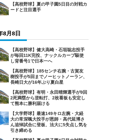
【高校野球】夏の甲子園5日目の対戦カ
ードと注目選手
6年8月8日
【高校野球】健大高崎・石垣聡志投手
が毎回11K完投、ナックルカーブ駆使
し背番号1で日本一へ
【高校野球】185センチ右腕・古賀友
樹投手が5回までノーヒットノーラン、
長崎日大が16年ぶり夏白星
【高校野球】有明・永田晴輝選手が9回
2死満塁から逆転打、2枚看板も安定し
て熊本に勝利届ける
【大学野球】最速149キロ左腕・大経
大の常深颯大投手が恩師・高代延博さ
ん追悼試合に登板、法大に5失点し気を
引き締める