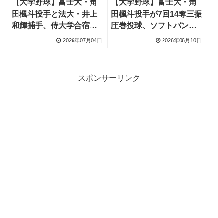
【大学野球】富士大・角
【大学野球】富士大・角
田楓斗投手と法大・井上
田楓斗投手が7回14奪三振
和輝捕手、侍大学合宿で
圧巻投球、ソフトバン
監督絶賛 最速153キロ右
ク・日本ハム・広島・ロ
2026年07月04日
2026年06月10日
腕と2年生スラッガーが台
ッテなどドラフト上位評
湾へ
価
スポンサーリンク