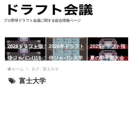
プロ野球ドラフト会議に関する総合情報ページ
2026ドラフト指
2026年ドラフト
2025ドラフト指
名予想
候補
名一覧
侍ジャパンU18
侍ジャパン大学
夏の甲子園大会
代表
代表
ホーム
タグ : 富士大学
富士大学