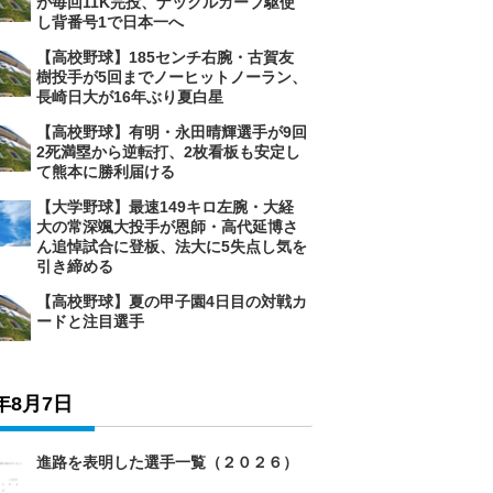
が毎回11K完投、ナックルカーブ駆使
し背番号1で日本一へ
【高校野球】185センチ右腕・古賀友
樹投手が5回までノーヒットノーラン、
長崎日大が16年ぶり夏白星
【高校野球】有明・永田晴輝選手が9回
2死満塁から逆転打、2枚看板も安定し
て熊本に勝利届ける
【大学野球】最速149キロ左腕・大経
大の常深颯大投手が恩師・高代延博さ
ん追悼試合に登板、法大に5失点し気を
引き締める
【高校野球】夏の甲子園4日目の対戦カ
ードと注目選手
6年8月7日
進路を表明した選手一覧（２０２６）