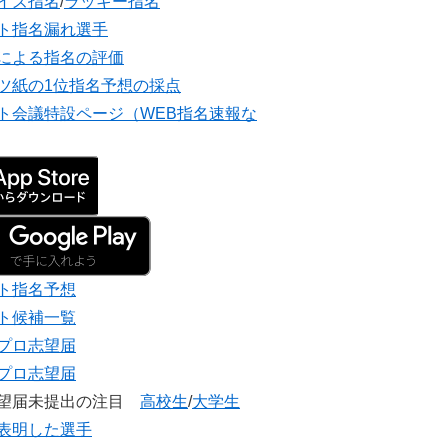
イズ指名
/
ラッキー指名
ト指名漏れ選手
による指名の評価
ツ紙の1位指名予想の採点
ト会議特設ページ（WEB指名速報な
ト指名予想
ト候補一覧
プロ志望届
プロ志望届
志望届未提出の注目
高校生
/
大学生
表明した選手