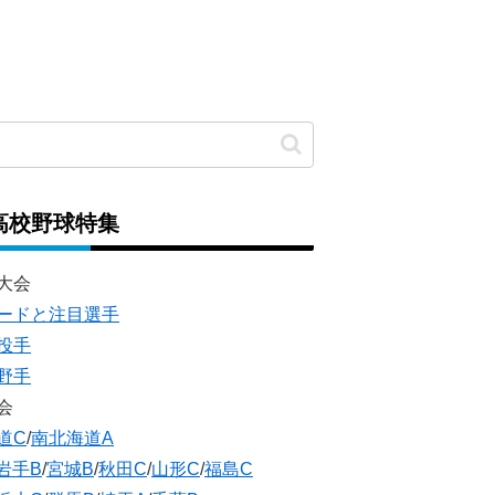
高校野球特集
大会
ードと注目選手
投手
野手
会
道C
/
南北海道A
岩手B
/
宮城B
/
秋田C
/
山形C
/
福島C