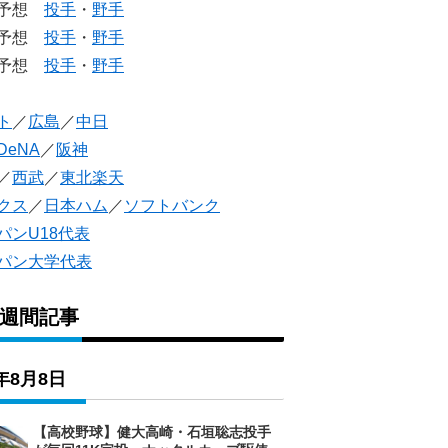
生予想
投手
・
野手
生予想
投手
・
野手
人予想
投手
・
野手
ト
／
広島
／
中日
DeNA
／
阪神
／
西武
／
東北楽天
クス
／
日本ハム
／
ソフトバンク
パンU18代表
パン大学代表
1週間記事
6年8月8日
【高校野球】健大高崎・石垣聡志投手