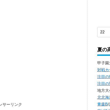
夏の
甲子園
対戦カ
注目の
注目の
地方大
北北海
青森B
/
ンサーリンク