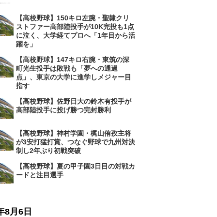
【高校野球】150キロ左腕・聖隷クリ
ストファー高部陸投手が10K完投も1点
に泣く、大学経てプロへ「1年目から活
躍を」
【高校野球】147キロ右腕・東筑の深
町光生投手は敗戦も「夢への通過
点」、東京の大学に進学しメジャー目
指す
【高校野球】佐野日大の鈴木有投手が
高部陸投手に投げ勝つ完封勝利
【高校野球】神村学園・梶山侑孜主将
が3安打猛打賞、つなぐ野球で九州対決
制し2年ぶり初戦突破
【高校野球】夏の甲子園3日目の対戦カ
ードと注目選手
6年8月6日