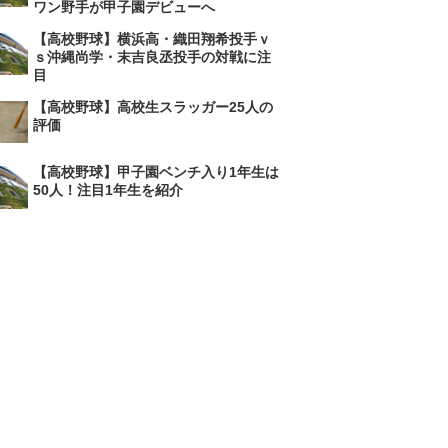
ワン野手が甲子園デビューへ
【高校野球】横浜高・織田翔希投手ｖ
ｓ沖縄尚学・末吉良丞投手の対戦に注
目
【高校野球】高校生スラッガー25人の
評価
【高校野球】甲子園ベンチ入り1年生は
50人！注目1年生を紹介