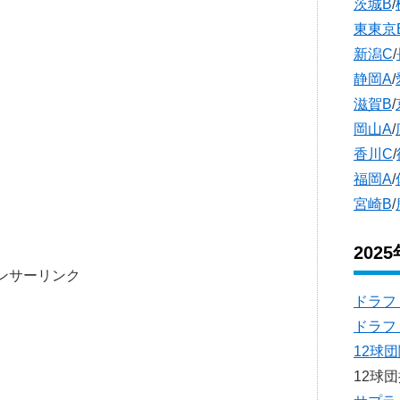
茨城B
/
東東京
新潟C
/
静岡A
/
滋賀B
/
岡山A
/
香川C
/
福岡A
/
宮崎B
/
202
ンサーリンク
ドラフ
ドラフ
12球
12球