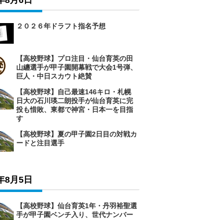
6年8月6日
２０２６年ドラフト指名予想
【高校野球】プロ注目・仙台育英の田
山纏選手が甲子園開幕戦で大会1号弾、
巨人・中日スカウト絶賛
【高校野球】自己最速146キロ・札幌
日大の石川瑛二朗投手が仙台育英に完
投も惜敗、東都で神宮・日本一を目指
す
【高校野球】夏の甲子園2日目の対戦カ
ードと注目選手
6年8月5日
【高校野球】仙台育英1年・丹羽裕聖選
手が甲子園ベンチ入り、世代ナンバー