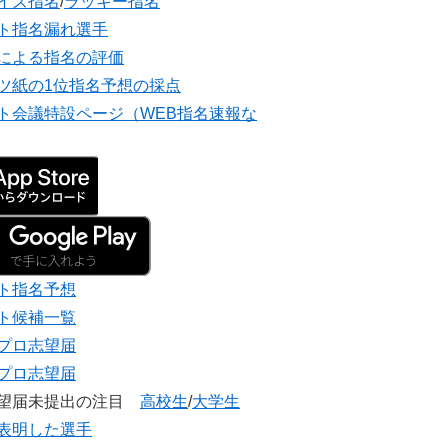
イズ指名
/
ラッキー指名
ト指名漏れ選手
による指名の評価
ツ紙の1位指名予想の採点
ト会議特設ページ（WEB指名速報な
ト指名予想
ト候補一覧
プロ志望届
プロ志望届
志望届未提出の注目
高校生
/
大学生
表明した選手