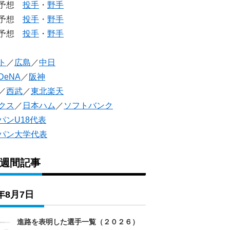
生予想
投手
・
野手
生予想
投手
・
野手
人予想
投手
・
野手
ト
／
広島
／
中日
DeNA
／
阪神
／
西武
／
東北楽天
クス
／
日本ハム
／
ソフトバンク
パンU18代表
パン大学代表
1週間記事
6年8月7日
進路を表明した選手一覧（２０２６）