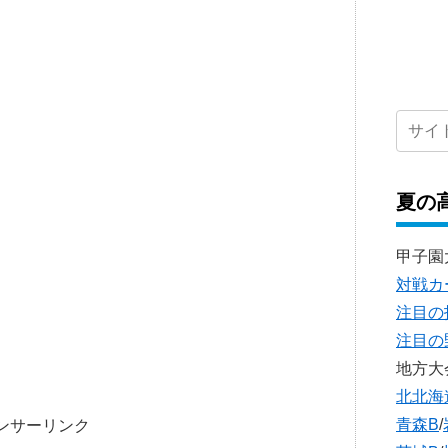
夏の
甲子園
対戦カ
注目の
注目の
地方大
北北海
青森B
/
ンサーリンク