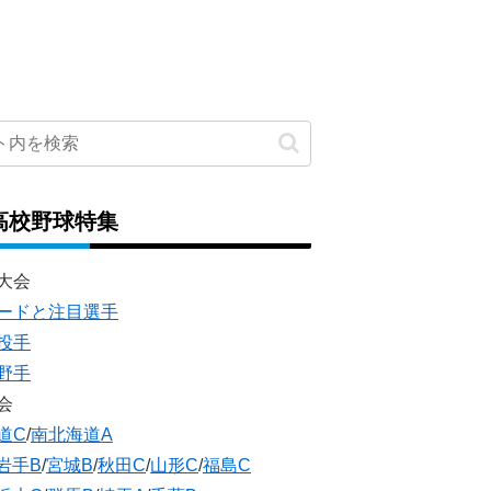
高校野球特集
大会
ードと注目選手
投手
野手
会
道C
/
南北海道A
岩手B
/
宮城B
/
秋田C
/
山形C
/
福島C