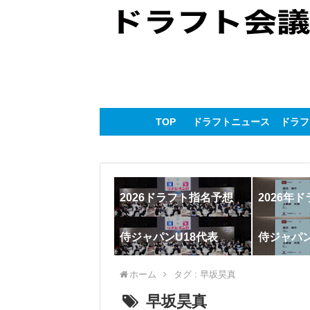
TOP
ドラフトニュース
ドラフ
2026ドラフト指名予想
2026年
侍ジャパンU18代表
侍ジャパ
ホーム
タグ : 早坂昊真
早坂昊真