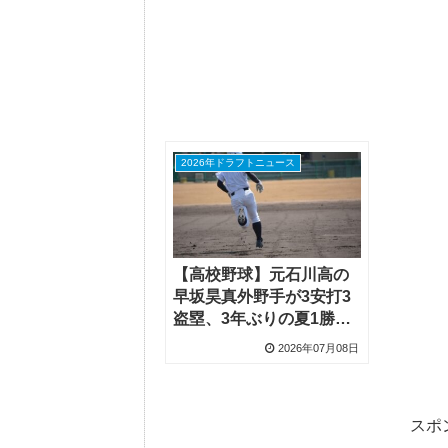
2026年ドラフトニュース
【高校野球】元石川高の
早坂昊真外野手が3安打3
盗塁、3年ぶりの夏1勝で
次戦は全国覇者・慶応
2026年07月08日
スポ