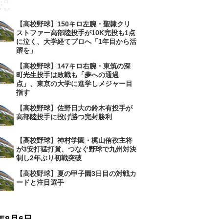
【高校野球】150キロ左腕・聖隷クリ
ストファー高部陸投手が10K完投も1点
に泣く、大学経てプロへ「1年目から活
躍を」
【高校野球】147キロ右腕・東筑の深
町光生投手は敗戦も「夢への通過
点」、東京の大学に進学しメジャー目
指す
【高校野球】佐野日大の鈴木有投手が
高部陸投手に投げ勝つ完封勝利
【高校野球】神村学園・梶山侑孜主将
が3安打猛打賞、つなぐ野球で九州対決
制し2年ぶり初戦突破
【高校野球】夏の甲子園3日目の対戦カ
ードと注目選手