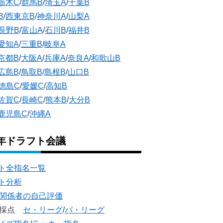
栃木C
/
群馬B
/
埼玉A
/
千葉B
B
/
西東京B
/
神奈川A
/
山梨A
長野B
/
富山A
/
石川B
/
福井B
愛知A
/
三重B
/
岐阜A
京都B
/
大阪A
/
兵庫A
/
奈良A
/
和歌山B
広島B
/
鳥取B
/
島根B
/
山口B
徳島C
/
愛媛C
/
高知B
佐賀C
/
長崎C
/
熊本B
/
大分B
鹿児島C
/
沖縄A
5年ドラフト会議
ト全指名一覧
ト分析
団関係者の自己評価
団採点
セ・リーグ
/
パ・リーグ