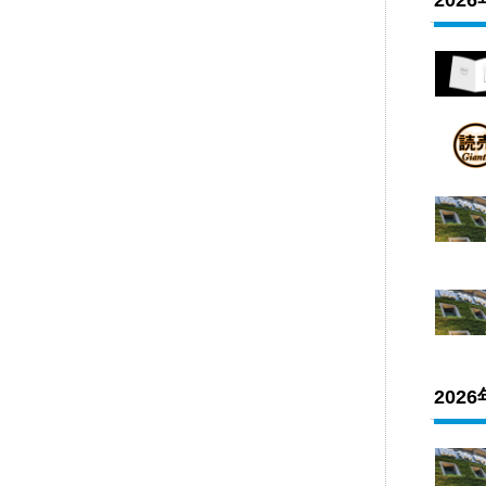
202
202