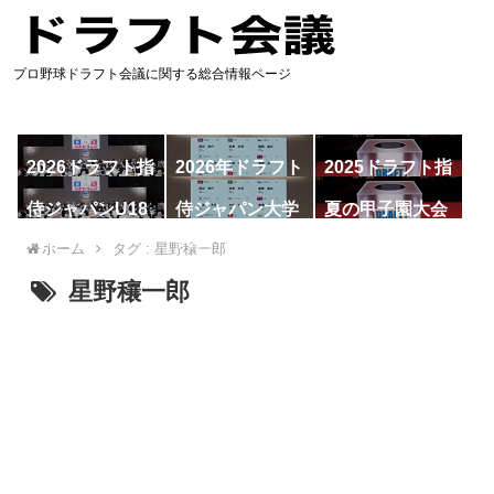
プロ野球ドラフト会議に関する総合情報ページ
2026ドラフト指
2026年ドラフト
2025ドラフト指
名予想
候補
名一覧
侍ジャパンU18
侍ジャパン大学
夏の甲子園大会
代表
代表
ホーム
タグ : 星野穰一郎
星野穰一郎