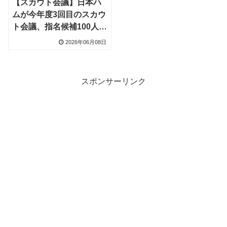
【スカウト会議】日本ハ
ムが今年度3回目のスカウ
ト会議、指名候補100人前
後でドラフト1位クラスは
2026年06月08日
15人ほど
スポンサーリンク