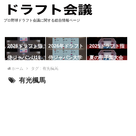
プロ野球ドラフト会議に関する総合情報ページ
2026ドラフト指
2026年ドラフト
2025ドラフト指
名予想
候補
名一覧
侍ジャパンU18
侍ジャパン大学
夏の甲子園大会
代表
代表
ホーム
タグ : 有光楓馬
有光楓馬