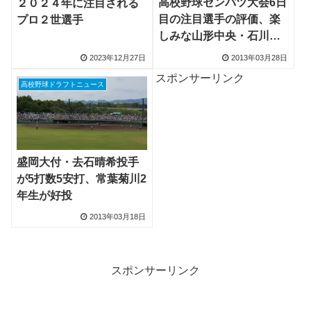
高校野球センバツ大会6日
２０２４年に注目される
目の注目選手の評価、楽
プロ２世選手
しみな山形中央・石川直
也投手、常葉菊川・渡辺
2023年12月27日
2013年03月28日
尚輝投手
スポンサーリンク
高校野球ドラフトニュース
盛岡大付・去石晴希投手
が5打数5安打、常葉菊川2
年生が好投
2013年03月18日
スポンサーリンク