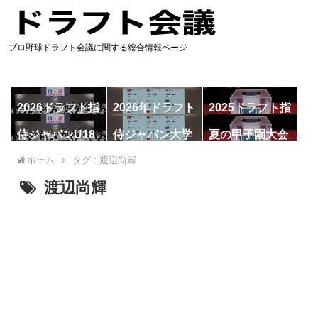
プロ野球ドラフト会議に関する総合情報ページ
2026ドラフト指
2026年ドラフト
2025ドラフト指
名予想
候補
名一覧
侍ジャパンU18
侍ジャパン大学
夏の甲子園大会
代表
代表
ホーム
タグ : 渡辺尚輝
渡辺尚輝