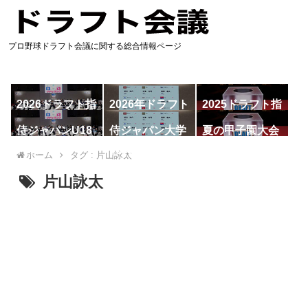
プロ野球ドラフト会議に関する総合情報ページ
2026ドラフト指
2026年ドラフト
2025ドラフト指
名予想
候補
名一覧
侍ジャパンU18
侍ジャパン大学
夏の甲子園大会
代表
代表
ホーム
タグ : 片山詠太
片山詠太