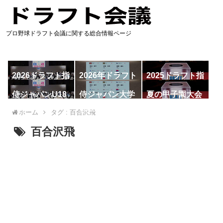
プロ野球ドラフト会議に関する総合情報ページ
2026ドラフト指
2026年ドラフト
2025ドラフト指
名予想
候補
名一覧
侍ジャパンU18
侍ジャパン大学
夏の甲子園大会
代表
代表
ホーム
タグ : 百合沢飛
百合沢飛