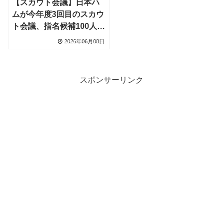
【スカウト会議】日本ハ
ムが今年度3回目のスカウ
ト会議、指名候補100人前
後でドラフト1位クラスは
2026年06月08日
15人ほど
スポンサーリンク