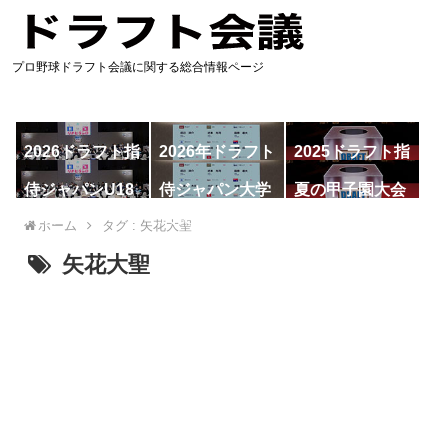
プロ野球ドラフト会議に関する総合情報ページ
2026ドラフト指
2026年ドラフト
2025ドラフト指
名予想
候補
名一覧
侍ジャパンU18
侍ジャパン大学
夏の甲子園大会
代表
代表
ホーム
タグ : 矢花大聖
矢花大聖